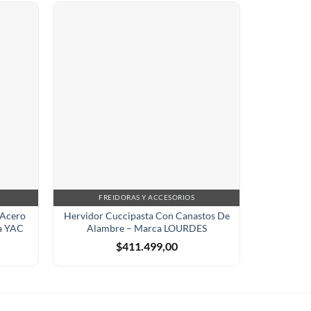
FREIDORAS Y ACCESORIOS
CARLITER
s Acero
Hervidor Cuccipasta Con Canastos De
Plancha
ca YAC
Alambre – Marca LOURDES
Sandwich 
$
411.499,00