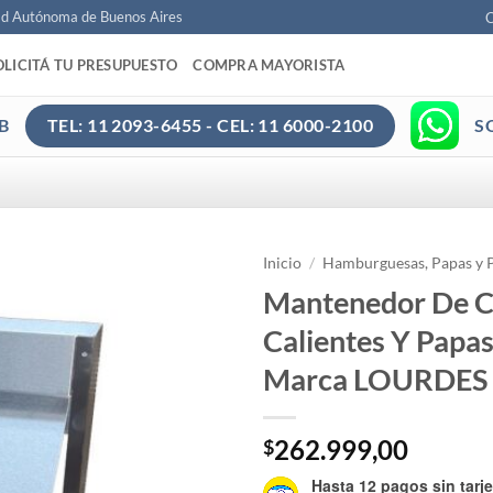
ad Autónoma de Buenos Aires
C
OLICITÁ TU PRESUPUESTO
COMPRA MAYORISTA
B
S
TEL: 11 2093-6455 - CEL: 11 6000-2100
Inicio
/
Hamburguesas, Papas y 
Mantenedor De 
Calientes Y Papas
Marca LOURDES
262.999,00
$
Hasta 12 pagos sin tarje