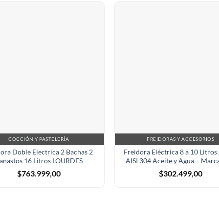
COCCIÓN Y PASTELERÍA
FREIDORAS Y ACCESORIOS
ora Doble Electrica 2 Bachas 2
Freidora Eléctrica 8 a 10 Litro
anastos 16 Litros LOURDES
AISI 304 Aceite y Agua – Mar
$
763.999,00
$
302.499,00