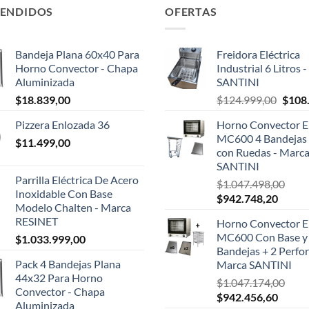
VENDIDOS
OFERTAS
Bandeja Plana 60x40 Para
Freidora Eléctrica
Horno Convector - Chapa
Industrial 6 Litros 
Aluminizada
SANTINI
El
$
18.839,00
$
124.999,00
$
108
preci
Pizzera Enlozada 36
Horno Convector El
origin
MC600 4 Bandejas 
$
11.499,00
era:
con Ruedas - Marc
$124.
SANTINI
Parrilla Eléctrica De Acero
$
1.047.498,00
Inoxidable Con Base
El
El
$
942.748,20
Modelo Chalten - Marca
precio
precio
RESINET
Horno Convector El
original
actual
MC600 Con Base y
$
1.033.999,00
era:
es:
Bandejas + 2 Perfor
$1.047.498,00.
$942.7
Pack 4 Bandejas Plana
Marca SANTINI
44x32 Para Horno
$
1.047.174,00
Convector - Chapa
El
El
$
942.456,60
Aluminizada