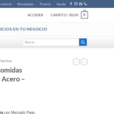
ontacto
Novedades
Promos
Ayuda
0
ACCEDER
CARRITO /
$
0,00
OCIOS EN TU NEGOCIO
Buscar
por:
Panchos
Comidas
 Acero –
ta
con Mercado Pago.