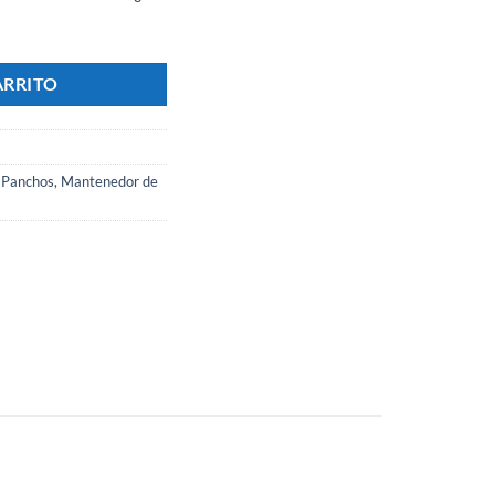
s Y Papas Acero - Marca LOURDES cantidad
ARRITO
 Panchos
,
Mantenedor de