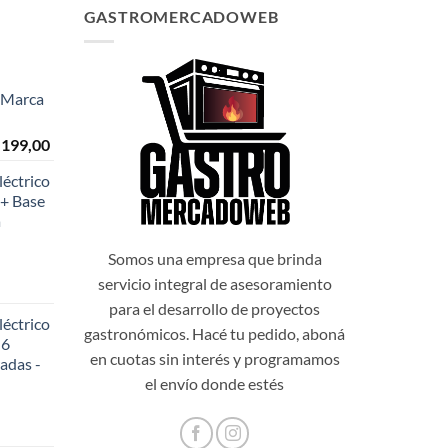
GASTROMERCADOWEB
- Marca
El
.199,00
o
precio
éctrico
al
actual
+ Base
es:
a
999,00.
$108.199,00.
Somos una empresa que brinda
servicio integral de asesoramiento
para el desarrollo de proyectos
éctrico
gastronómicos. Hacé tu pedido, aboná
 6
en cuotas sin interés y programamos
adas -
48,20.
el envío donde estés