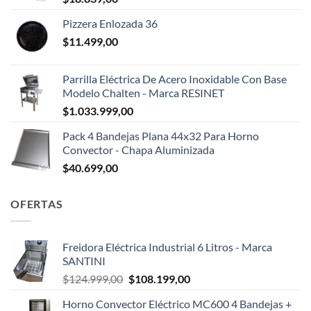
Pizzera Enlozada 36
$
11.499,00
Parrilla Eléctrica De Acero Inoxidable Con Base
Modelo Chalten - Marca RESINET
$
1.033.999,00
Pack 4 Bandejas Plana 44x32 Para Horno
Convector - Chapa Aluminizada
$
40.699,00
OFERTAS
Freidora Eléctrica Industrial 6 Litros - Marca
SANTINI
El
El
$
124.999,00
$
108.199,00
precio
precio
Horno Convector Eléctrico MC600 4 Bandejas +
original
actual