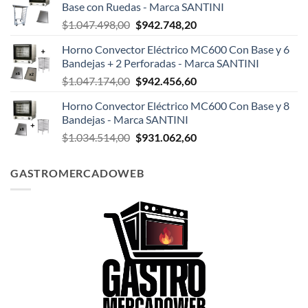
Base con Ruedas - Marca SANTINI
era:
es:
El
El
$
1.047.498,00
$
942.748,20
$124.999,00.
$108.199,00.
precio
precio
Horno Convector Eléctrico MC600 Con Base y 6
original
actual
Bandejas + 2 Perforadas - Marca SANTINI
era:
es:
El
El
$
1.047.174,00
$
942.456,60
$1.047.498,00.
$942.748,20.
precio
precio
Horno Convector Eléctrico MC600 Con Base y 8
original
actual
Bandejas - Marca SANTINI
era:
es:
El
El
$
1.034.514,00
$
931.062,60
$1.047.174,00.
$942.456,60.
precio
precio
original
actual
GASTROMERCADOWEB
era:
es:
$1.034.514,00.
$931.062,60.