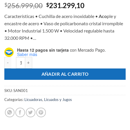
El
El
256.999,00
231.299,10
$
$
precio
precio
Características • Cuchilla de acero inoxidable •
Aco
ple y
original
actual
encastre de acero • Vaso de policarbonato cristal irrompible
era:
es:
• Motor Industrial 1.500 W • Velocidad regulable hasta
$256.999,00.
$231.299,10.
32.000 RPM •…
Hasta 12 pagos sin tarjeta
con Mercado Pago.
Saber más
Licuadora Comercial MB350 2L - Marca SANTINI cantidad
AÑADIR AL CARRITO
SKU:
SAN001
Categorías:
Licuadoras
,
Licuados y Jugos