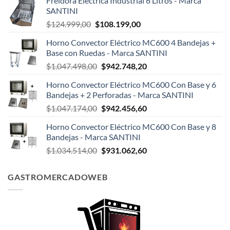
Freidora Eléctrica Industrial 6 Litros - Marca
SANTINI
El
El
$
124.999,00
$
108.199,00
precio
precio
Horno Convector Eléctrico MC600 4 Bandejas +
original
actual
Base con Ruedas - Marca SANTINI
era:
es:
El
El
$
1.047.498,00
$
942.748,20
$124.999,00.
$108.199,00.
precio
precio
Horno Convector Eléctrico MC600 Con Base y 6
original
actual
Bandejas + 2 Perforadas - Marca SANTINI
era:
es:
El
El
$
1.047.174,00
$
942.456,60
$1.047.498,00.
$942.748,20.
precio
precio
Horno Convector Eléctrico MC600 Con Base y 8
original
actual
Bandejas - Marca SANTINI
era:
es:
El
El
$
1.034.514,00
$
931.062,60
$1.047.174,00.
$942.456,60.
precio
precio
original
actual
GASTROMERCADOWEB
era:
es:
$1.034.514,00.
$931.062,60.