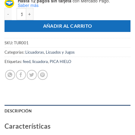
Hasta 12 pagos sin tarjeta
con Mercado Pago.
Saber más
Licuadora Semi Profesional Tb 50 Negra 2 Litros - TURBOBLENDER c
AÑADIR AL CARRITO
SKU:
TUR001
Categorías:
Licuadoras
,
Licuados y Jugos
Etiquetas:
feed
,
licuadora
,
PICA HIELO
DESCRIPCIÓN
Características