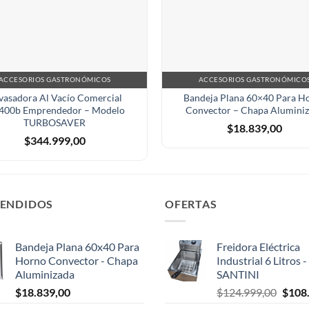
ACCESORIOS GASTRONÓMICOS
ACCESORIOS GASTRONÓMICO
vasadora Al Vacío Comercial
Bandeja Plana 60×40 Para H
400b Emprendedor – Modelo
Convector – Chapa Alumini
TURBOSAVER
$
18.839,00
$
344.999,00
VENDIDOS
OFERTAS
Bandeja Plana 60x40 Para
Freidora Eléctrica
Horno Convector - Chapa
Industrial 6 Litros 
Aluminizada
SANTINI
El
$
18.839,00
$
124.999,00
$
108
preci