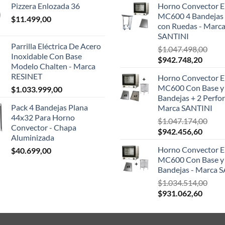
Pizzera Enlozada 36
Horno Convector El
origin
MC600 4 Bandejas 
$
11.499,00
era:
con Ruedas - Marc
$124.
SANTINI
Parrilla Eléctrica De Acero
$
1.047.498,00
Inoxidable Con Base
El
El
$
942.748,20
Modelo Chalten - Marca
precio
precio
RESINET
Horno Convector El
original
actual
MC600 Con Base y
$
1.033.999,00
era:
es:
Bandejas + 2 Perfor
$1.047.498,00.
$942.7
Pack 4 Bandejas Plana
Marca SANTINI
44x32 Para Horno
$
1.047.174,00
Convector - Chapa
El
El
$
942.456,60
Aluminizada
precio
precio
Horno Convector El
$
40.699,00
original
actual
MC600 Con Base y
era:
es:
Bandejas - Marca 
$1.047.174,00.
$942.4
$
1.034.514,00
El
El
$
931.062,60
precio
precio
original
actual
era:
es: