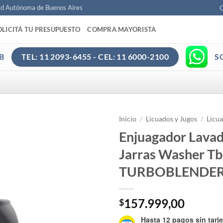
ad Autónoma de Buenos Aires
C
OLICITÁ TU PRESUPUESTO
COMPRA MAYORISTA
B
S
TEL: 11 2093-6455 - CEL: 11 6000-2100
Inicio
/
Licuados y Jugos
/
Licu
Enjuagador Lavad
Jarras Washer Tb
TURBOBLENDE
157.999,00
$
Hasta 12 pagos sin tarje