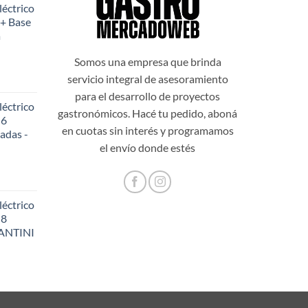
éctrico
al
actual
+ Base
es:
a
999,00.
$108.199,00.
Somos una empresa que brinda
servicio integral de asesoramiento
para el desarrollo de proyectos
éctrico
gastronómicos. Hacé tu pedido, aboná
 6
en cuotas sin interés y programamos
adas -
48,20.
el envío donde estés
éctrico
 8
SANTINI
56,60.