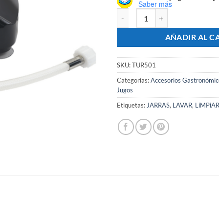
Saber más
Enjuagador Lavador Vasos Y Jar
AÑADIR AL C
SKU:
TUR501
Categorías:
Accesorios Gastronómic
Jugos
Etiquetas:
JARRAS
,
LAVAR
,
LiMPiA