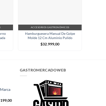
S
ACCESORIOS GASTRONÓMICOS
ACCE
orno
Hamburguesera Manual De Golpe
Carro Lat
zada
Molde 12 Cm Aluminio Pulido
Co
$
32.999,00
GASTROMERCADOWEB
- Marca
El
.199,00
o
precio