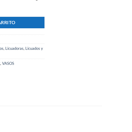
ras Washer Tb2.0 - Marca TURBOBLENDER cantidad
ARRITO
os
,
Licuadoras
,
Licuados y
R
,
VASOS