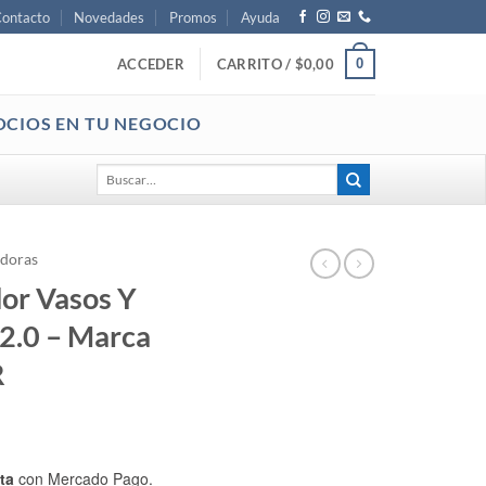
ontacto
Novedades
Promos
Ayuda
0
ACCEDER
CARRITO /
$
0,00
OCIOS EN TU NEGOCIO
Buscar
por:
adoras
or Vasos Y
2.0 – Marca
R
ta
con Mercado Pago.