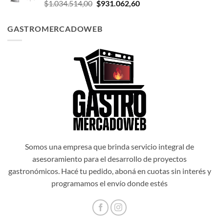
El
El
$
1.034.514,00
$
931.062,60
$1.047.174,00.
$942.456,60.
precio
precio
original
actual
GASTROMERCADOWEB
era:
es:
$1.034.514,00.
$931.062,60.
Somos una empresa que brinda servicio integral de
asesoramiento para el desarrollo de proyectos
gastronómicos. Hacé tu pedido, aboná en cuotas sin interés y
programamos el envío donde estés