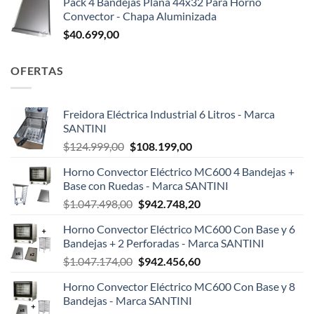
Pack 4 Bandejas Plana 44x32 Para Horno
Convector - Chapa Aluminizada
$
40.699,00
OFERTAS
Freidora Eléctrica Industrial 6 Litros - Marca
SANTINI
El
El
$
124.999,00
$
108.199,00
precio
precio
Horno Convector Eléctrico MC600 4 Bandejas +
original
actual
Base con Ruedas - Marca SANTINI
era:
es:
El
El
$
1.047.498,00
$
942.748,20
$124.999,00.
$108.199,00.
precio
precio
Horno Convector Eléctrico MC600 Con Base y 6
original
actual
Bandejas + 2 Perforadas - Marca SANTINI
era:
es:
El
El
$
1.047.174,00
$
942.456,60
$1.047.498,00.
$942.748,20.
precio
precio
Horno Convector Eléctrico MC600 Con Base y 8
original
actual
Bandejas - Marca SANTINI
era:
es: