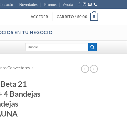
ontacto
Novedades
Promos
Ayuda
0
ACCEDER
CARRITO /
$
0,00
OCIOS EN TU NEGOCIO
Buscar
por:
nos Convectores
/
 Beta 21
 + 4 Bandejas
ndejas
PAUNA