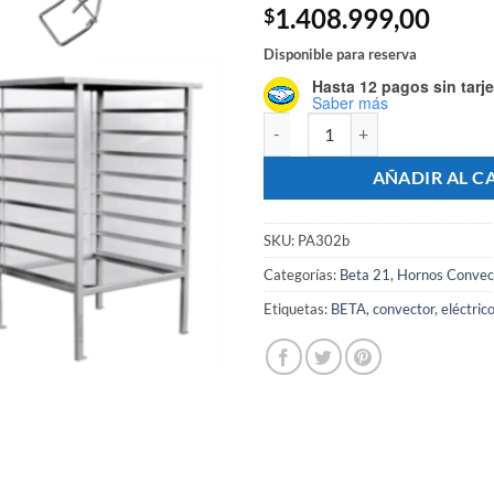
1.408.999,00
$
Disponible para reserva
Hasta 12 pagos sin tarje
Saber más
Horno Convector Beta 21 Eléctric
AÑADIR AL C
SKU:
PA302b
Categorías:
Beta 21
,
Hornos Convec
Etiquetas:
BETA
,
convector
,
eléctric