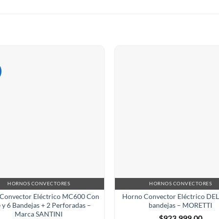
!
HORNOS CONVECTORES
HORNOS CONVECTORES
Convector Eléctrico MC600 Con
Horno Convector Eléctrico DEL
 y 6 Bandejas + 2 Perforadas –
bandejas – MORETTI
Marca SANTINI
$
923.999,00