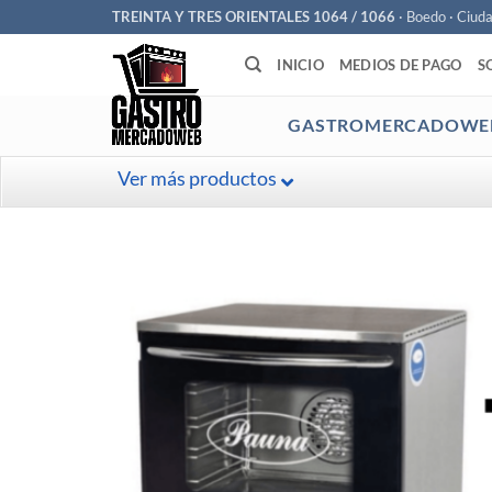
Saltar
TREINTA Y TRES ORIENTALES 1064 / 1066
· Boedo · Ciud
al
INICIO
MEDIOS DE PAGO
S
contenido
GASTROMERCADOWE
Ver más productos