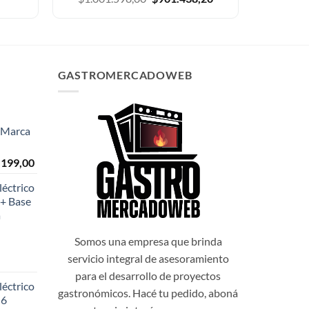
precio
precio
original
actual
era:
es:
$1.001.598,00.
$901.438,20.
GASTROMERCADOWEB
- Marca
El
.199,00
o
precio
éctrico
al
actual
+ Base
es:
a
999,00.
$108.199,00.
Somos una empresa que brinda
servicio integral de asesoramiento
para el desarrollo de proyectos
éctrico
gastronómicos. Hacé tu pedido, aboná
 6