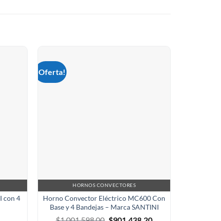
¡Oferta!
HORNOS CONVECTORES
H
I con 4
Horno Convector Eléctrico MC600 Con
Horno Co
Base y 4 Bandejas – Marca SANTINI
44×
El
El
$
1.001.598,00
$
901.438,20