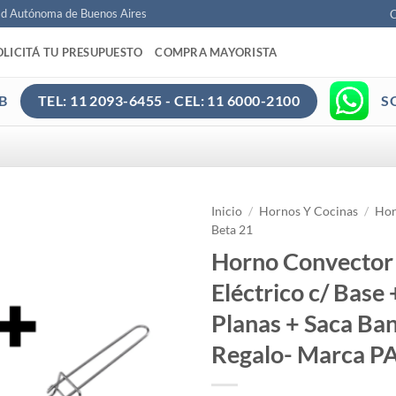
ad Autónoma de Buenos Aires
C
OLICITÁ TU PRESUPUESTO
COMPRA MAYORISTA
B
S
TEL: 11 2093-6455 - CEL: 11 6000-2100
Inicio
/
Hornos Y Cocinas
/
Hor
Beta 21
Horno Convector
Eléctrico c/ Base
Planas + Saca Ba
Regalo- Marca 