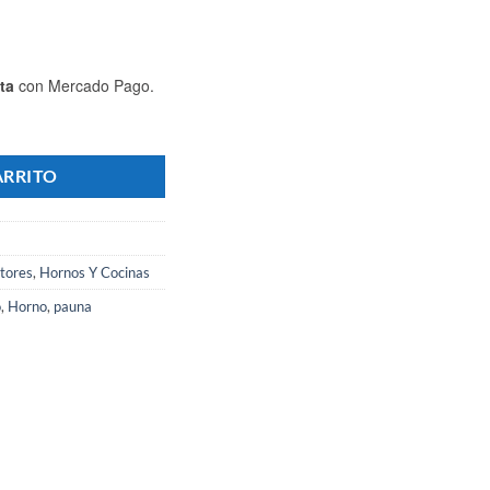
ta
con Mercado Pago.
o c/ Base + 4 Bandejas Planas + Saca Bandejas Regalo- Marca PAUNA ca
ARRITO
tores
,
Hornos Y Cocinas
o
,
Horno
,
pauna