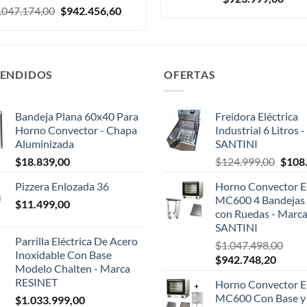
El
El
.047.174,00
$
942.456,60
precio
precio
original
actual
era:
es:
$1.047.174,00.
$942.456,60.
VENDIDOS
OFERTAS
Bandeja Plana 60x40 Para
Freidora Eléctrica
Horno Convector - Chapa
Industrial 6 Litros 
Aluminizada
SANTINI
El
$
18.839,00
$
124.999,00
$
108
preci
Pizzera Enlozada 36
Horno Convector El
origin
MC600 4 Bandejas 
$
11.499,00
era:
con Ruedas - Marc
$124.
SANTINI
Parrilla Eléctrica De Acero
$
1.047.498,00
Inoxidable Con Base
El
El
$
942.748,20
Modelo Chalten - Marca
precio
precio
RESINET
Horno Convector El
original
actual
MC600 Con Base y
$
1.033.999,00
era:
es: