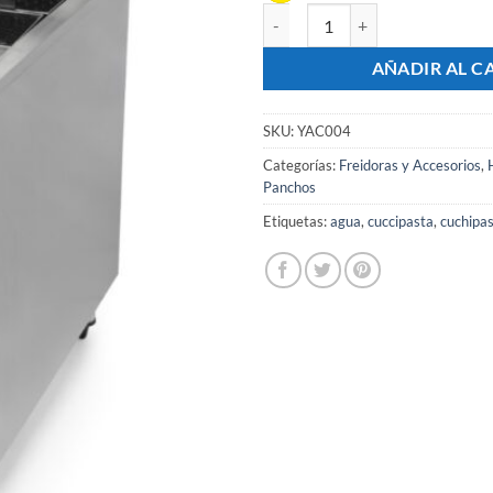
Cuccipasta a Gas 4 Canastos 35 L
AÑADIR AL C
SKU:
YAC004
Categorías:
Freidoras y Accesorios
,
Panchos
Etiquetas:
agua
,
cuccipasta
,
cuchipa