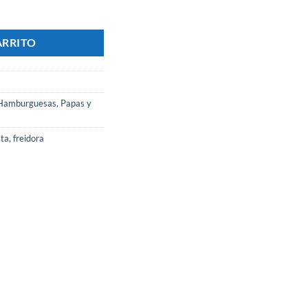
ts - Marca YAC cantidad
ARRITO
Hamburguesas, Papas y
sta
,
freidora