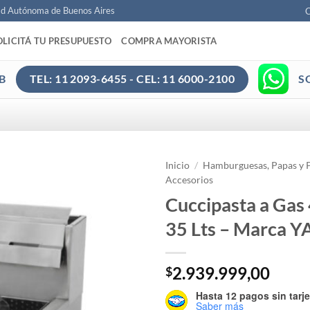
ad Autónoma de Buenos Aires
C
OLICITÁ TU PRESUPUESTO
COMPRA MAYORISTA
B
S
TEL: 11 2093-6455 - CEL: 11 6000-2100
Inicio
/
Hamburguesas, Papas y 
Accesorios
Cuccipasta a Gas
35 Lts – Marca Y
2.939.999,00
$
Hasta 12 pagos sin tarje
Saber más