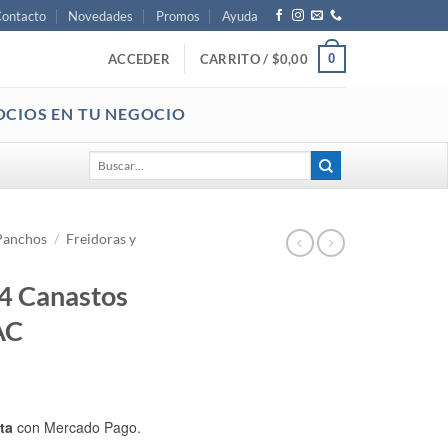
ontacto
Novedades
Promos
Ayuda
0
ACCEDER
CARRITO /
$
0,00
OCIOS EN TU NEGOCIO
Buscar
por:
Panchos
/
Freidoras y
 4 Canastos
AC
ta
con Mercado Pago.