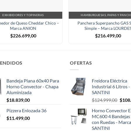
EXHIBIDORES Y TOPINERAS
HAMBURGUESAS, PAPAS Y PANC
edor de Queso Cheddar Chico –
Panchera Superpancho GAS 
Marca ANION
Simple – Marca LOURDE
$
226.699,00
$
216.499,00
VENDIDOS
OFERTAS
Bandeja Plana 60x40 Para
Freidora Eléctrica
Horno Convector - Chapa
Industrial 6 Litros 
Aluminizada
SANTINI
El
$
18.839,00
$
124.999,00
$
108
preci
Pizzera Enlozada 36
Horno Convector El
origin
MC600 4 Bandejas 
$
11.499,00
era:
con Ruedas - Marc
$124.
SANTINI