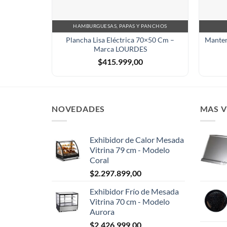
HAMBURGUESAS, PAPAS Y PANCHOS
Plancha Lisa Eléctrica 70×50 Cm –
Manten
Marca LOURDES
$
415.999,00
NOVEDADES
MAS 
Exhibidor de Calor Mesada
Vitrina 79 cm - Modelo
Coral
$
2.297.899,00
Exhibidor Frío de Mesada
Vitrina 70 cm - Modelo
Aurora
$
2.426.999,00