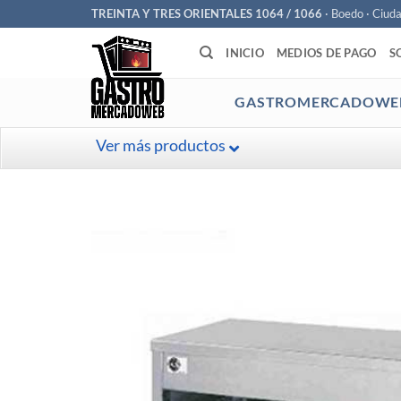
Saltar
TREINTA Y TRES ORIENTALES 1064 / 1066
· Boedo · Ciud
al
INICIO
MEDIOS DE PAGO
S
contenido
GASTROMERCADOWE
Ver más productos