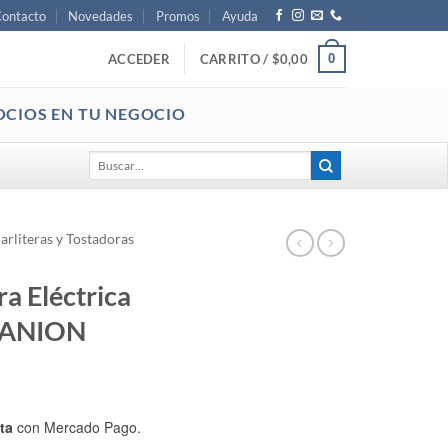
ontacto
Novedades
Promos
Ayuda
0
ACCEDER
CARRITO /
$
0,00
OCIOS EN TU NEGOCIO
Buscar
por:
arliteras y Tostadoras
ra Eléctrica
e ANION
ta
con Mercado Pago.