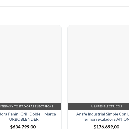
ITERAS Y TOSTADORAS ELÉCTRICAS
ANAFES ELÉCTRICOS
dora Panini Grill Doble – Marca
Anafe Industrial Simple Con 
TURBOBLENDER
Termorreguladora ANIO
$
634.799,00
$
176.699,00