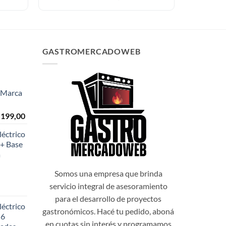
GASTROMERCADOWEB
- Marca
El
.199,00
o
precio
éctrico
al
actual
+ Base
es:
a
999,00.
$108.199,00.
Somos una empresa que brinda
servicio integral de asesoramiento
para el desarrollo de proyectos
éctrico
gastronómicos. Hacé tu pedido, aboná
 6
en cuotas sin interés y programamos