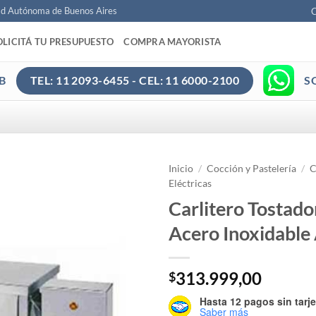
ad Autónoma de Buenos Aires
C
OLICITÁ TU PRESUPUESTO
COMPRA MAYORISTA
B
S
TEL: 11 2093-6455 - CEL: 11 6000-2100
Inicio
/
Cocción y Pastelería
/
C
Eléctricas
Carlitero Tostado
Acero Inoxidabl
313.999,00
$
Hasta 12 pagos sin tarje
Saber más