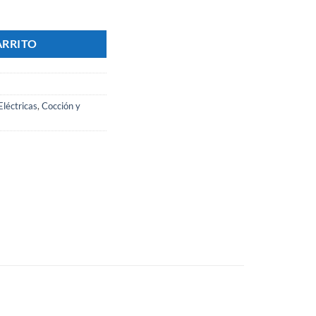
ero Inoxidable ANION cantidad
ARRITO
Eléctricas
,
Cocción y