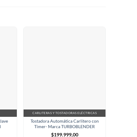
CARLITERAS Y TOSTADORAS ELÉCTRICAS
CARLITER
Llave
Tostadora Automática Carlitero con
Plancha
N
Timer- Marca TURBOBLENDER
Sandwich 
$
199.999,00