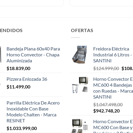
VENDIDOS
OFERTAS
Bandeja Plana 60x40 Para
Freidora Eléctrica
Horno Convector - Chapa
Industrial 6 Litros 
Aluminizada
SANTINI
El
$
18.839,00
$
124.999,00
$
108
preci
Pizzera Enlozada 36
Horno Convector El
origin
MC600 4 Bandejas 
$
11.499,00
era:
con Ruedas - Marc
$124.
SANTINI
Parrilla Eléctrica De Acero
$
1.047.498,00
Inoxidable Con Base
El
El
$
942.748,20
Modelo Chalten - Marca
precio
precio
RESINET
Horno Convector El
original
actual
MC600 Con Base y
$
1.033.999,00
era:
es: