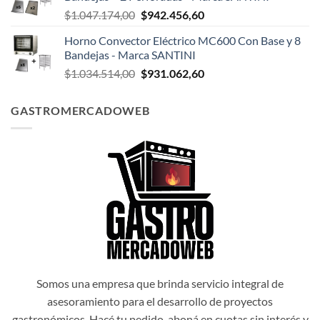
era:
es:
El
El
$
1.047.174,00
$
942.456,60
$1.047.498,00.
$942.748,20.
precio
precio
Horno Convector Eléctrico MC600 Con Base y 8
original
actual
Bandejas - Marca SANTINI
era:
es:
El
El
$
1.034.514,00
$
931.062,60
$1.047.174,00.
$942.456,60.
precio
precio
original
actual
GASTROMERCADOWEB
era:
es:
$1.034.514,00.
$931.062,60.
Somos una empresa que brinda servicio integral de
asesoramiento para el desarrollo de proyectos
gastronómicos. Hacé tu pedido, aboná en cuotas sin interés y