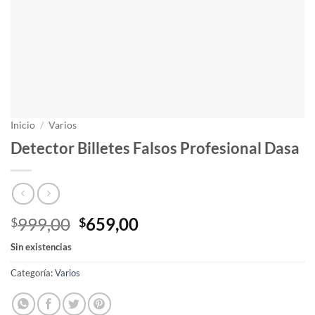
Inicio
/
Varios
Detector Billetes Falsos Profesional Dasa
El
El
999,00
659,00
$
$
precio
precio
Sin existencias
original
actual
era:
es:
Categoría:
Varios
$999,00.
$659,00.