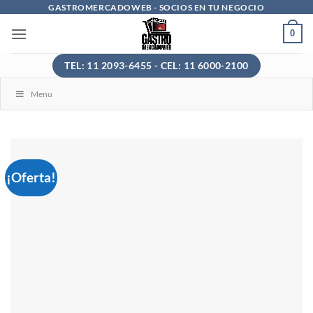
Saltar
GASTROMERCADOWEB - SOCIOS EN TU NEGOCIO
al
0
contenido
TEL: 11 2093-6455 - CEL: 11 6000-2100
Menu
¡Oferta!