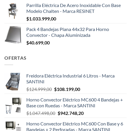
Parrilla Eléctrica De Acero Inoxidable Con Base
Modelo Chalten - Marca RESINET
$
1.033.999,00
Pack 4 Bandejas Plana 44x32 Para Horno
Convector - Chapa Aluminizada
$
40.699,00
OFERTAS
Freidora Eléctrica Industrial 6 Litros - Marca
SANTINI
El
El
$
124.999,00
$
108.199,00
precio
precio
Horno Convector Eléctrico MC600 4 Bandejas +
original
actual
Base con Ruedas - Marca SANTINI
era:
es:
El
El
$
1.047.498,00
$
942.748,20
$124.999,00.
$108.199,00.
precio
precio
Horno Convector Eléctrico MC600 Con Base y 6
original
actual
Bandejas + 2 Perforadas - Marca SANTINI