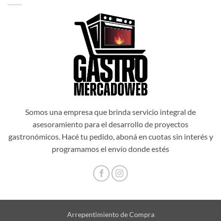
$1.034.514,00.
$931.062,60.
Somos una empresa que brinda servicio integral de
asesoramiento para el desarrollo de proyectos
gastronómicos. Hacé tu pedido, aboná en cuotas sin interés y
programamos el envío donde estés
Arrepentimiento de Compra