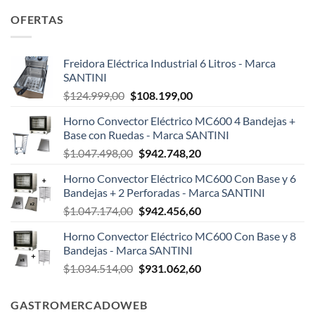
OFERTAS
Freidora Eléctrica Industrial 6 Litros - Marca
SANTINI
El
El
$
124.999,00
$
108.199,00
precio
precio
Horno Convector Eléctrico MC600 4 Bandejas +
original
actual
Base con Ruedas - Marca SANTINI
era:
es:
El
El
$
1.047.498,00
$
942.748,20
$124.999,00.
$108.199,00.
precio
precio
Horno Convector Eléctrico MC600 Con Base y 6
original
actual
Bandejas + 2 Perforadas - Marca SANTINI
era:
es:
El
El
$
1.047.174,00
$
942.456,60
$1.047.498,00.
$942.748,20.
precio
precio
Horno Convector Eléctrico MC600 Con Base y 8
original
actual
Bandejas - Marca SANTINI
era:
es:
El
El
$
1.034.514,00
$
931.062,60
$1.047.174,00.
$942.456,60.
precio
precio
original
actual
GASTROMERCADOWEB
era:
es: