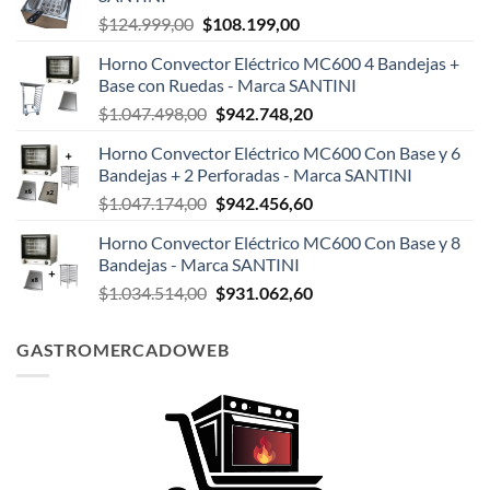
El
El
$
124.999,00
$
108.199,00
precio
precio
Horno Convector Eléctrico MC600 4 Bandejas +
original
actual
Base con Ruedas - Marca SANTINI
era:
es:
El
El
$
1.047.498,00
$
942.748,20
$124.999,00.
$108.199,00.
precio
precio
Horno Convector Eléctrico MC600 Con Base y 6
original
actual
Bandejas + 2 Perforadas - Marca SANTINI
era:
es:
El
El
$
1.047.174,00
$
942.456,60
$1.047.498,00.
$942.748,20.
precio
precio
Horno Convector Eléctrico MC600 Con Base y 8
original
actual
Bandejas - Marca SANTINI
era:
es:
El
El
$
1.034.514,00
$
931.062,60
$1.047.174,00.
$942.456,60.
precio
precio
original
actual
GASTROMERCADOWEB
era:
es:
$1.034.514,00.
$931.062,60.