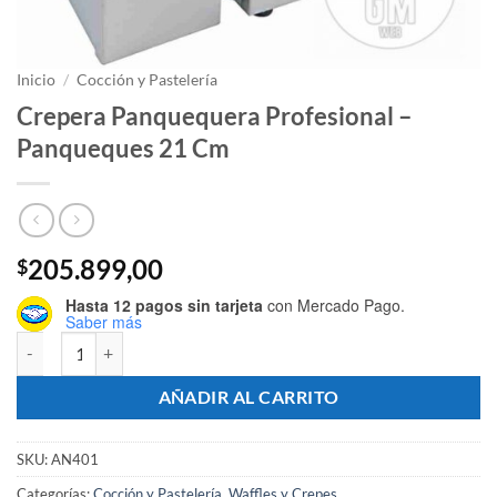
Inicio
/
Cocción y Pastelería
Crepera Panquequera Profesional –
Panqueques 21 Cm
205.899,00
$
Hasta 12 pagos sin tarjeta
con Mercado Pago.
Saber más
Crepera Panquequera Profesional - Panqueques 21 Cm cantidad
AÑADIR AL CARRITO
SKU:
AN401
Categorías:
Cocción y Pastelería
,
Waffles y Crepes