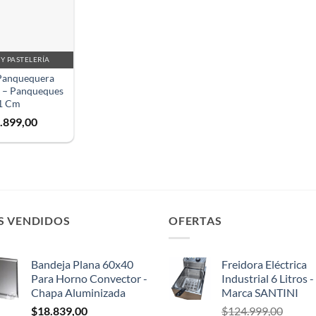
Y PASTELERÍA
Panquequera
l – Panqueques
1 Cm
.899,00
S VENDIDOS
OFERTAS
Bandeja Plana 60x40
Freidora Eléctrica
Para Horno Convector -
Industrial 6 Litros -
Chapa Aluminizada
Marca SANTINI
$
18.839,00
$
124.999,00