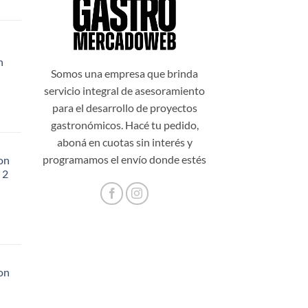
n
99,00.
Somos una empresa que brinda
servicio integral de asesoramiento
para el desarrollo de proyectos
gastronómicos. Hacé tu pedido,
aboná en cuotas sin interés y
programamos el envío donde estés
on
 2
48,20.
on
56,60.