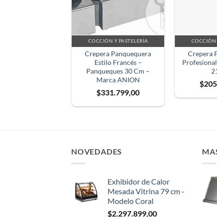
COCCIÓN Y PASTELERÍA
COCCIÓN 
Crepera Panquequera
Crepera 
Estilo Francés –
Profesiona
Panqueques 30 Cm –
2
Marca ANION
$
205
$
331.799,00
NOVEDADES
MA
Exhibidor de Calor
Mesada Vitrina 79 cm -
Modelo Coral
$
2.297.899,00