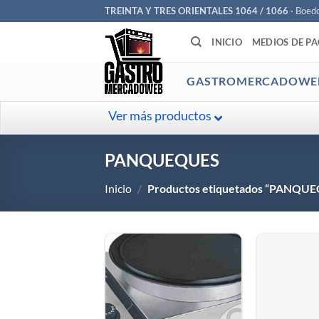
Saltar
TREINTA Y TRES ORIENTALES 1064 / 1066
· Boed
al
INICIO
MEDIOS DE P
contenido
GASTROMERCADOWE
Ver más productos
PANQUEQUES
Inicio
/
Productos etiquetados “PANQU