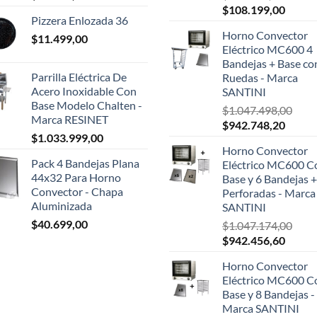
El
El
$
108.199,00
Pizzera Enlozada 36
precio
precio
Horno Convector
$
11.499,00
original
actual
Eléctrico MC600 4
era:
es:
Bandejas + Base co
$124.999,00.
$108.1
Parrilla Eléctrica De
Ruedas - Marca
Acero Inoxidable Con
SANTINI
Base Modelo Chalten -
$
1.047.498,00
Marca RESINET
El
El
$
942.748,20
$
1.033.999,00
precio
precio
Horno Convector
original
actual
Pack 4 Bandejas Plana
Eléctrico MC600 C
era:
es:
44x32 Para Horno
Base y 6 Bandejas +
$1.047.498,00.
$942.7
Convector - Chapa
Perforadas - Marca
Aluminizada
SANTINI
$
40.699,00
$
1.047.174,00
El
El
$
942.456,60
precio
precio
Horno Convector
original
actual
Eléctrico MC600 C
era:
es:
Base y 8 Bandejas -
$1.047.174,00.
$942.4
Marca SANTINI