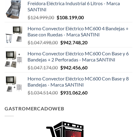
Freidora Eléctrica Industrial 6 Litros - Marca
SANTINI
El
El
$
124.999,00
$
108.199,00
precio
precio
Horno Convector Eléctrico MC600 4 Bandejas +
original
actual
Base con Ruedas - Marca SANTINI
era:
es:
El
El
$
1.047.498,00
$
942.748,20
$124.999,00.
$108.199,00.
precio
precio
Horno Convector Eléctrico MC600 Con Base y 6
original
actual
Bandejas + 2 Perforadas - Marca SANTINI
era:
es:
El
El
$
1.047.174,00
$
942.456,60
$1.047.498,00.
$942.748,20.
precio
precio
Horno Convector Eléctrico MC600 Con Base y 8
original
actual
Bandejas - Marca SANTINI
era:
es:
El
El
$
1.034.514,00
$
931.062,60
$1.047.174,00.
$942.456,60.
precio
precio
original
actual
GASTROMERCADOWEB
era:
es:
$1.034.514,00.
$931.062,60.