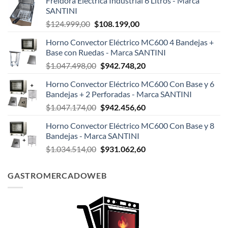
Freidora Eléctrica Industrial 6 Litros - Marca
SANTINI
El
El
$
124.999,00
$
108.199,00
precio
precio
Horno Convector Eléctrico MC600 4 Bandejas +
original
actual
Base con Ruedas - Marca SANTINI
era:
es:
El
El
$
1.047.498,00
$
942.748,20
$124.999,00.
$108.199,00.
precio
precio
Horno Convector Eléctrico MC600 Con Base y 6
original
actual
Bandejas + 2 Perforadas - Marca SANTINI
era:
es:
El
El
$
1.047.174,00
$
942.456,60
$1.047.498,00.
$942.748,20.
precio
precio
Horno Convector Eléctrico MC600 Con Base y 8
original
actual
Bandejas - Marca SANTINI
era:
es:
El
El
$
1.034.514,00
$
931.062,60
$1.047.174,00.
$942.456,60.
precio
precio
original
actual
GASTROMERCADOWEB
era:
es:
$1.034.514,00.
$931.062,60.