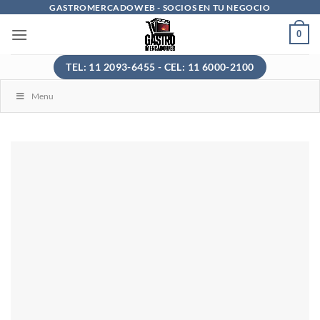
Saltar
GASTROMERCADOWEB - SOCIOS EN TU NEGOCIO
al
0
contenido
TEL: 11 2093-6455 - CEL: 11 6000-2100
Menu