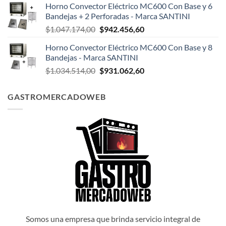
Horno Convector Eléctrico MC600 Con Base y 6
original
actual
Bandejas + 2 Perforadas - Marca SANTINI
era:
es:
El
El
$
1.047.174,00
$
942.456,60
$1.047.498,00.
$942.748,20.
precio
precio
Horno Convector Eléctrico MC600 Con Base y 8
original
actual
Bandejas - Marca SANTINI
era:
es:
El
El
$
1.034.514,00
$
931.062,60
$1.047.174,00.
$942.456,60.
precio
precio
original
actual
GASTROMERCADOWEB
era:
es:
$1.034.514,00.
$931.062,60.
Somos una empresa que brinda servicio integral de