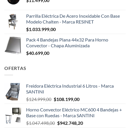
$
11.499,00
Parrilla Eléctrica De Acero Inoxidable Con Base
Modelo Chalten - Marca RESINET
$
1.033.999,00
Pack 4 Bandejas Plana 44x32 Para Horno
Convector - Chapa Aluminizada
$
40.699,00
OFERTAS
Freidora Eléctrica Industrial 6 Litros - Marca
SANTINI
El
El
$
124.999,00
$
108.199,00
precio
precio
Horno Convector Eléctrico MC600 4 Bandejas +
original
actual
Base con Ruedas - Marca SANTINI
era:
es:
El
El
$
1.047.498,00
$
942.748,20
$124.999,00.
$108.199,00.
precio
precio