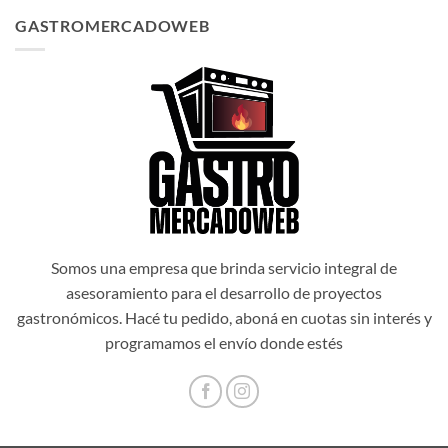
original
actual
GASTROMERCADOWEB
era:
es:
$1.034.514,00.
$931.062,60.
Somos una empresa que brinda servicio integral de
asesoramiento para el desarrollo de proyectos
gastronómicos. Hacé tu pedido, aboná en cuotas sin interés y
programamos el envío donde estés