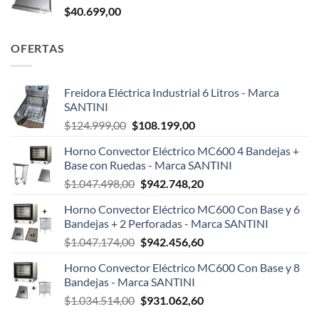
$
40.699,00
OFERTAS
Freidora Eléctrica Industrial 6 Litros - Marca
SANTINI
El
El
$
124.999,00
$
108.199,00
precio
precio
Horno Convector Eléctrico MC600 4 Bandejas +
original
actual
Base con Ruedas - Marca SANTINI
era:
es:
El
El
$
1.047.498,00
$
942.748,20
$124.999,00.
$108.199,00.
precio
precio
Horno Convector Eléctrico MC600 Con Base y 6
original
actual
Bandejas + 2 Perforadas - Marca SANTINI
era:
es:
El
El
$
1.047.174,00
$
942.456,60
$1.047.498,00.
$942.748,20.
precio
precio
Horno Convector Eléctrico MC600 Con Base y 8
original
actual
Bandejas - Marca SANTINI
era:
es:
El
El
$
1.034.514,00
$
931.062,60
$1.047.174,00.
$942.456,60.
precio
precio