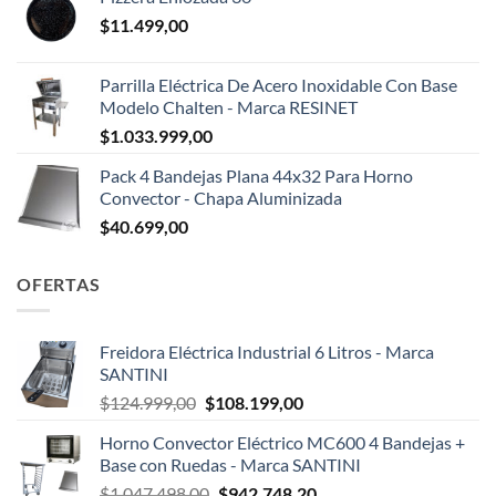
$
11.499,00
Parrilla Eléctrica De Acero Inoxidable Con Base
Modelo Chalten - Marca RESINET
$
1.033.999,00
Pack 4 Bandejas Plana 44x32 Para Horno
Convector - Chapa Aluminizada
$
40.699,00
OFERTAS
Freidora Eléctrica Industrial 6 Litros - Marca
SANTINI
El
El
$
124.999,00
$
108.199,00
precio
precio
Horno Convector Eléctrico MC600 4 Bandejas +
original
actual
Base con Ruedas - Marca SANTINI
era:
es:
El
El
$
1.047.498,00
$
942.748,20
$124.999,00.
$108.199,00.