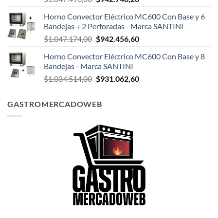
precio
precio
Horno Convector Eléctrico MC600 Con Base y 6
original
actual
Bandejas + 2 Perforadas - Marca SANTINI
era:
es:
El
El
$
1.047.174,00
$
942.456,60
$1.047.498,00.
$942.748,20.
precio
precio
Horno Convector Eléctrico MC600 Con Base y 8
original
actual
Bandejas - Marca SANTINI
era:
es:
El
El
$
1.034.514,00
$
931.062,60
$1.047.174,00.
$942.456,60.
precio
precio
original
actual
GASTROMERCADOWEB
era:
es:
$1.034.514,00.
$931.062,60.