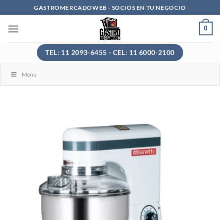
Saltar
GASTROMERCADOWEB - SOCIOS EN TU NEGOCIO
al
0
contenido
TEL: 11 2093-6455 - CEL: 11 6000-2100
Menu