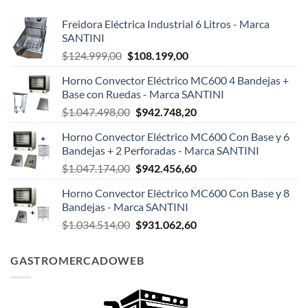
Freidora Eléctrica Industrial 6 Litros - Marca
SANTINI
El
El
$
124.999,00
$
108.199,00
precio
precio
Horno Convector Eléctrico MC600 4 Bandejas +
original
actual
Base con Ruedas - Marca SANTINI
era:
es:
El
El
$
1.047.498,00
$
942.748,20
$124.999,00.
$108.199,00.
precio
precio
Horno Convector Eléctrico MC600 Con Base y 6
original
actual
Bandejas + 2 Perforadas - Marca SANTINI
era:
es:
El
El
$
1.047.174,00
$
942.456,60
$1.047.498,00.
$942.748,20.
precio
precio
Horno Convector Eléctrico MC600 Con Base y 8
original
actual
Bandejas - Marca SANTINI
era:
es:
El
El
$
1.034.514,00
$
931.062,60
$1.047.174,00.
$942.456,60.
precio
precio
original
actual
GASTROMERCADOWEB
era:
es:
$1.034.514,00.
$931.062,60.