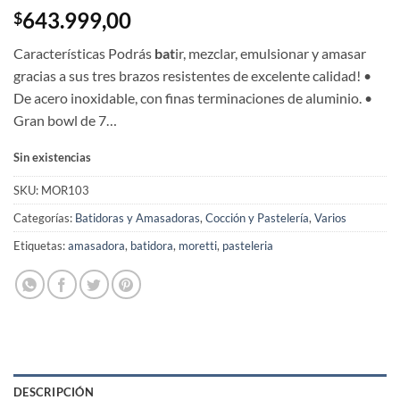
643.999,00
$
Características Podrás
bat
ir, mezclar, emulsionar y amasar
gracias a sus tres brazos resistentes de excelente calidad! •
De acero inoxidable, con finas terminaciones de aluminio. •
Gran bowl de 7…
Sin existencias
SKU:
MOR103
Categorías:
Batidoras y Amasadoras
,
Cocción y Pastelería
,
Varios
Etiquetas:
amasadora
,
batidora
,
moretti
,
pasteleria
DESCRIPCIÓN