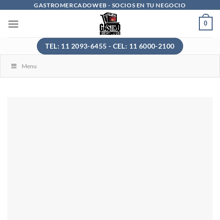
Saltar
GASTROMERCADOWEB - SOCIOS EN TU NEGOCIO
al
0
contenido
TEL: 11 2093-6455 - CEL: 11 6000-2100
Menu