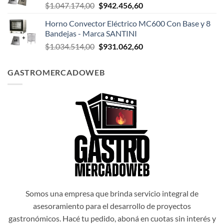
El
El
$
1.047.174,00
$
942.456,60
$1.047.498,00.
$942.748,20.
precio
precio
Horno Convector Eléctrico MC600 Con Base y 8
original
actual
Bandejas - Marca SANTINI
era:
es:
El
El
$
1.034.514,00
$
931.062,60
$1.047.174,00.
$942.456,60.
precio
precio
original
actual
GASTROMERCADOWEB
era:
es:
$1.034.514,00.
$931.062,60.
Somos una empresa que brinda servicio integral de
asesoramiento para el desarrollo de proyectos
gastronómicos. Hacé tu pedido, aboná en cuotas sin interés y