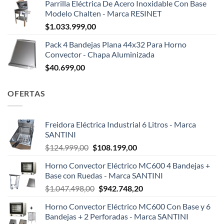
Parrilla Eléctrica De Acero Inoxidable Con Base
Modelo Chalten - Marca RESINET
$
1.033.999,00
Pack 4 Bandejas Plana 44x32 Para Horno
Convector - Chapa Aluminizada
$
40.699,00
OFERTAS
Freidora Eléctrica Industrial 6 Litros - Marca
SANTINI
El
El
$
124.999,00
$
108.199,00
precio
precio
Horno Convector Eléctrico MC600 4 Bandejas +
original
actual
Base con Ruedas - Marca SANTINI
era:
es:
El
El
$
1.047.498,00
$
942.748,20
$124.999,00.
$108.199,00.
precio
precio
Horno Convector Eléctrico MC600 Con Base y 6
original
actual
Bandejas + 2 Perforadas - Marca SANTINI
era:
es: