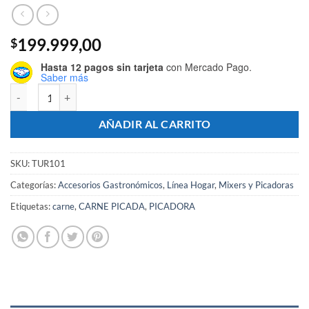
199.999,00
$
Hasta 12 pagos sin tarjeta
con Mercado Pago.
Saber más
Picadora De Carne Acero Inoxidable Con 3 Discos + Embutidor - M
AÑADIR AL CARRITO
SKU:
TUR101
Categorías:
Accesorios Gastronómicos
,
Línea Hogar
,
Mixers y Picadoras
Etiquetas:
carne
,
CARNE PICADA
,
PICADORA