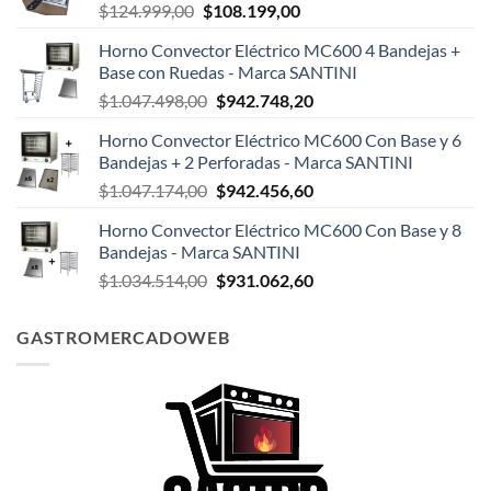
El
El
$
124.999,00
$
108.199,00
precio
precio
Horno Convector Eléctrico MC600 4 Bandejas +
original
actual
Base con Ruedas - Marca SANTINI
era:
es:
El
El
$
1.047.498,00
$
942.748,20
$124.999,00.
$108.199,00.
precio
precio
Horno Convector Eléctrico MC600 Con Base y 6
original
actual
Bandejas + 2 Perforadas - Marca SANTINI
era:
es:
El
El
$
1.047.174,00
$
942.456,60
$1.047.498,00.
$942.748,20.
precio
precio
Horno Convector Eléctrico MC600 Con Base y 8
original
actual
Bandejas - Marca SANTINI
era:
es:
El
El
$
1.034.514,00
$
931.062,60
$1.047.174,00.
$942.456,60.
precio
precio
original
actual
GASTROMERCADOWEB
era:
es:
$1.034.514,00.
$931.062,60.