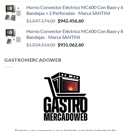
precio
precio
Horno Convector Eléctrico MC600 Con Base y 6
original
actual
Bandejas + 2 Perforadas - Marca SANTINI
era:
es:
El
El
$
1.047.174,00
$
942.456,60
$1.047.498,00.
$942.748,20.
precio
precio
Horno Convector Eléctrico MC600 Con Base y 8
original
actual
Bandejas - Marca SANTINI
era:
es:
El
El
$
1.034.514,00
$
931.062,60
$1.047.174,00.
$942.456,60.
precio
precio
original
actual
GASTROMERCADOWEB
era:
es:
$1.034.514,00.
$931.062,60.
Somos una empresa que brinda servicio integral de