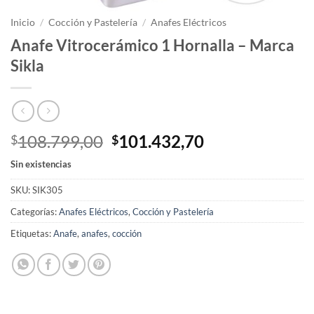
Inicio
/
Cocción y Pastelería
/
Anafes Eléctricos
Anafe Vitrocerámico 1 Hornalla – Marca
Sikla
El
El
108.799,00
101.432,70
$
$
precio
precio
Sin existencias
original
actual
era:
es:
SKU:
SIK305
$108.799,00.
$101.432,70.
Categorías:
Anafes Eléctricos
,
Cocción y Pastelería
Etiquetas:
Anafe
,
anafes
,
cocción