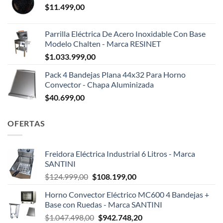
$
11.499,00
Parrilla Eléctrica De Acero Inoxidable Con Base
Modelo Chalten - Marca RESINET
$
1.033.999,00
Pack 4 Bandejas Plana 44x32 Para Horno
Convector - Chapa Aluminizada
$
40.699,00
OFERTAS
Freidora Eléctrica Industrial 6 Litros - Marca
SANTINI
El
El
$
124.999,00
$
108.199,00
precio
precio
Horno Convector Eléctrico MC600 4 Bandejas +
original
actual
Base con Ruedas - Marca SANTINI
era:
es:
El
El
$
1.047.498,00
$
942.748,20
$124.999,00.
$108.199,00.