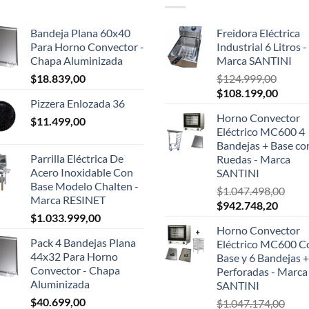
Bandeja Plana 60x40
Freidora Eléctrica
Para Horno Convector -
Industrial 6 Litros -
Chapa Aluminizada
Marca SANTINI
$
18.839,00
$
124.999,00
El
El
$
108.199,00
Pizzera Enlozada 36
precio
precio
Horno Convector
$
11.499,00
original
actual
Eléctrico MC600 4
era:
es:
Bandejas + Base co
$124.999,00.
$108.1
Parrilla Eléctrica De
Ruedas - Marca
Acero Inoxidable Con
SANTINI
Base Modelo Chalten -
$
1.047.498,00
Marca RESINET
El
El
$
942.748,20
$
1.033.999,00
precio
precio
Horno Convector
original
actual
Pack 4 Bandejas Plana
Eléctrico MC600 C
era:
es:
44x32 Para Horno
Base y 6 Bandejas +
$1.047.498,00.
$942.7
Convector - Chapa
Perforadas - Marca
Aluminizada
SANTINI
$
40.699,00
$
1.047.174,00