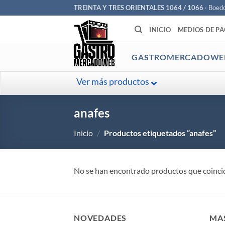
Saltar
TREINTA Y TRES ORIENTALES 1064 / 1066
· Boed
al
INICIO
MEDIOS DE P
contenido
GASTROMERCADOWE
Ver más productos
anafes
Inicio
/
Productos etiquetados “anafes”
No se han encontrado productos que coincid
NOVEDADES
MA