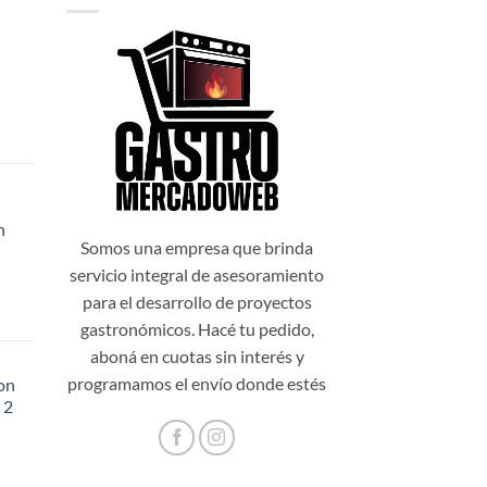
n
99,00.
Somos una empresa que brinda
servicio integral de asesoramiento
para el desarrollo de proyectos
gastronómicos. Hacé tu pedido,
aboná en cuotas sin interés y
programamos el envío donde estés
on
 2
48,20.