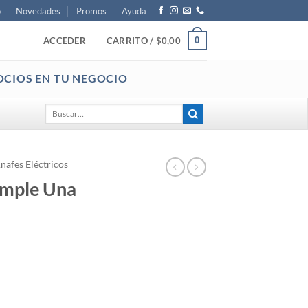
o
Novedades
Promos
Ayuda
0
ACCEDER
CARRITO /
$
0,00
OCIOS EN TU NEGOCIO
Buscar
por:
nafes Eléctricos
Simple Una