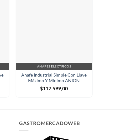
ANAFES ELÉCTRICOS
ANAFES EL
ve
Anafe Industrial Simple Con Llave
Anafe Industr
Máximo Y Mínimo ANION
Termorregulador 
Mínimo – Ma
$
117.599,00
$
323.7
GASTROMERCADOWEB