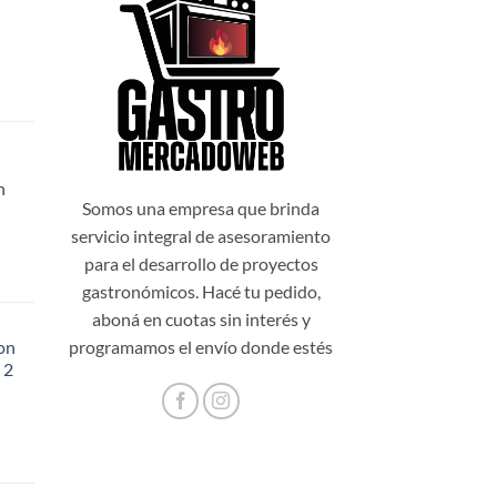
n
99,00.
Somos una empresa que brinda
servicio integral de asesoramiento
para el desarrollo de proyectos
gastronómicos. Hacé tu pedido,
aboná en cuotas sin interés y
programamos el envío donde estés
on
 2
48,20.