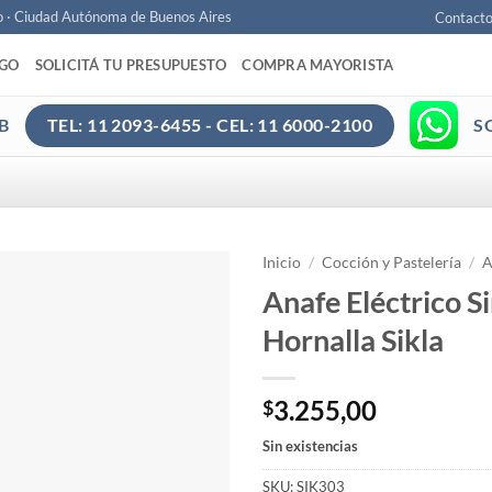
o · Ciudad Autónoma de Buenos Aires
Contact
AGO
SOLICITÁ TU PRESUPUESTO
COMPRA MAYORISTA
B
S
TEL: 11 2093-6455 - CEL: 11 6000-2100
Inicio
/
Cocción y Pastelería
/
A
Anafe Eléctrico 
Hornalla Sikla
3.255,00
$
Sin existencias
SKU:
SIK303