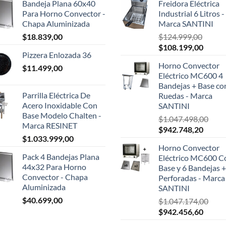
Bandeja Plana 60x40
Freidora Eléctrica
Para Horno Convector -
Industrial 6 Litros -
Chapa Aluminizada
Marca SANTINI
$
18.839,00
$
124.999,00
El
El
$
108.199,00
Pizzera Enlozada 36
precio
precio
Horno Convector
$
11.499,00
original
actual
Eléctrico MC600 4
era:
es:
Bandejas + Base co
$124.999,00.
$108.1
Parrilla Eléctrica De
Ruedas - Marca
Acero Inoxidable Con
SANTINI
Base Modelo Chalten -
$
1.047.498,00
Marca RESINET
El
El
$
942.748,20
$
1.033.999,00
precio
precio
Horno Convector
original
actual
Pack 4 Bandejas Plana
Eléctrico MC600 C
era:
es:
44x32 Para Horno
Base y 6 Bandejas +
$1.047.498,00.
$942.7
Convector - Chapa
Perforadas - Marca
Aluminizada
SANTINI
$
40.699,00
$
1.047.174,00
El
El
$
942.456,60
precio
precio