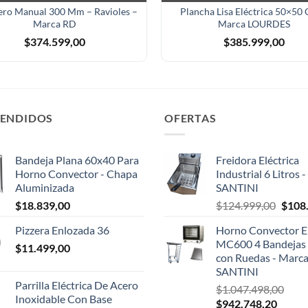
ero Manual 300 Mm – Ravioles –
Plancha Lisa Eléctrica 50×50
Marca RD
Marca LOURDES
$
374.599,00
$
385.999,00
VENDIDOS
OFERTAS
Bandeja Plana 60x40 Para
Freidora Eléctrica
Horno Convector - Chapa
Industrial 6 Litros 
Aluminizada
SANTINI
El
$
18.839,00
$
124.999,00
$
108
preci
Pizzera Enlozada 36
Horno Convector El
origin
MC600 4 Bandejas 
$
11.499,00
era:
con Ruedas - Marc
$124.
SANTINI
Parrilla Eléctrica De Acero
$
1.047.498,00
Inoxidable Con Base
El
El
$
942.748,20