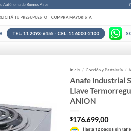
ad Autónoma de Buenos Aires
C
OLICITÁ TU PRESUPUESTO
COMPRA MAYORISTA
B
S
TEL: 11 2093-6455 - CEL: 11 6000-2100
Inicio
/
Cocción y Pastelería
/
A
Anafe Industrial 
Llave Termorregu
ANION
176.699,00
$
Hasta 12 pagos sin tarje