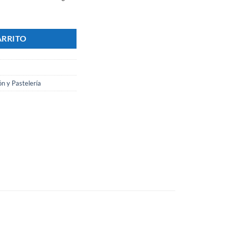
ve Termorreguladora ANION cantidad
ARRITO
n y Pastelería