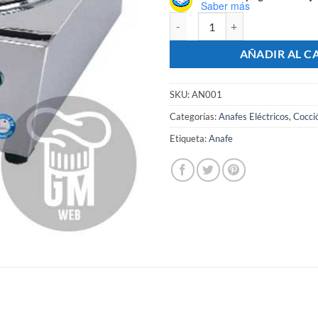
Saber más
Anafe Industrial Simple Con Lla
AÑADIR AL C
SKU:
AN001
Categorías:
Anafes Eléctricos
,
Cocció
Etiqueta:
Anafe