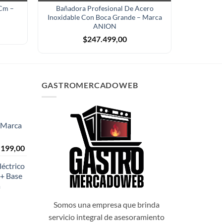
 Cm –
Bañadora Profesional De Acero
Freidora 
Inoxidable Con Boca Grande – Marca
ANION
$
247.499,00
GASTROMERCADOWEB
- Marca
El
.199,00
o
precio
éctrico
al
actual
+ Base
es:
a
999,00.
$108.199,00.
Somos una empresa que brinda
servicio integral de asesoramiento