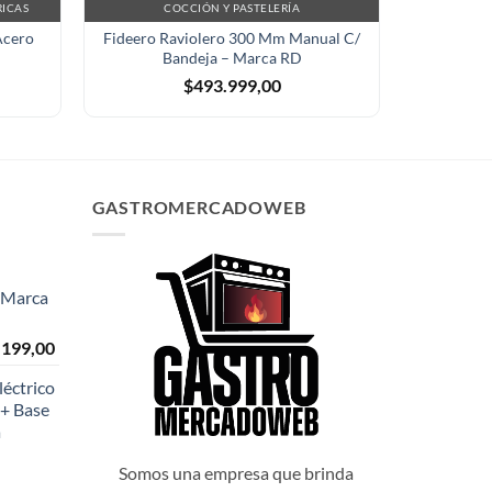
RICAS
COCCIÓN Y PASTELERÍA
C
Acero
Fideero Raviolero 300 Mm Manual C/
Waflera Pr
Bandeja – Marca RD
$
493.999,00
GASTROMERCADOWEB
- Marca
El
.199,00
o
precio
éctrico
al
actual
+ Base
es:
a
999,00.
$108.199,00.
Somos una empresa que brinda