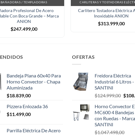
BAÑADORAS / TEMPLADORAS
CARLITERAS Y TOSTADORAS ELÉCT
ñadora Profesional De Acero
Carlitero Tostadora Eléctrica 
dable Con Boca Grande – Marca
Inoxidable ANION
ANION
$
313.999,00
$
247.499,00
VENDIDOS
OFERTAS
Bandeja Plana 60x40 Para
Freidora Eléctrica
Horno Convector - Chapa
Industrial 6 Litros 
Aluminizada
SANTINI
El
$
18.839,00
$
124.999,00
$
108
preci
Pizzera Enlozada 36
Horno Convector El
origin
MC600 4 Bandejas 
$
11.499,00
era:
con Ruedas - Marc
$124.
SANTINI
Parrilla Eléctrica De Acero
$
1.047.498,00