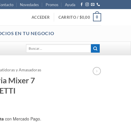
ontacto
Novedades
Promos
Ayuda
0
ACCEDER
CARRITO /
$
0,00
OCIOS EN TU NEGOCIO
Buscar
por:
atidoras y Amasadoras
ia Mixer 7
ETTI
ta
con Mercado Pago.
- Marca MORETTI cantidad