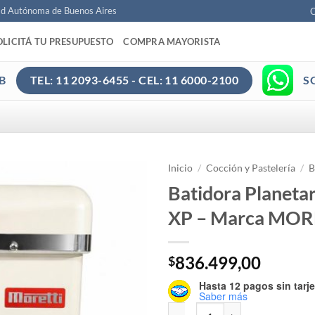
ad Autónoma de Buenos Aires
C
OLICITÁ TU PRESUPUESTO
COMPRA MAYORISTA
B
S
TEL: 11 2093-6455 - CEL: 11 6000-2100
Inicio
/
Cocción y Pastelería
/
B
Batidora Planetar
XP – Marca MOR
836.499,00
$
Hasta 12 pagos sin tarje
Saber más
Batidora Planetaria Mixer 7 XP 