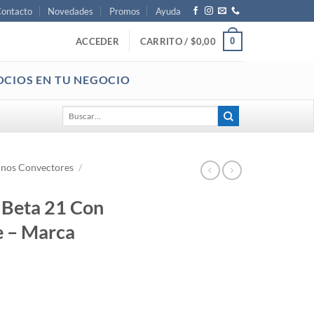
ontacto
Novedades
Promos
Ayuda
0
ACCEDER
CARRITO /
$
0,00
OCIOS EN TU NEGOCIO
Buscar
por:
nos Convectores
/
 Beta 21 Con
e – Marca