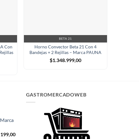
BETA 21
HORN
4A Con
Horno Convector Beta 21 Con 4
Horno Pi
ejillas
Bandejas + 2 Rejillas – Marca PAUNA
$
1.348.999,00
GASTROMERCADOWEB
- Marca
El
.199,00