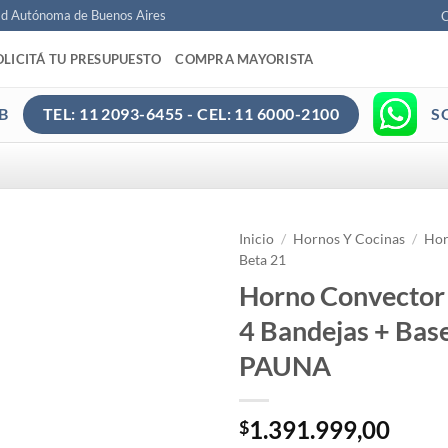
ad Autónoma de Buenos Aires
C
OLICITÁ TU PRESUPUESTO
COMPRA MAYORISTA
B
S
TEL: 11 2093-6455 - CEL: 11 6000-2100
Inicio
/
Hornos Y Cocinas
/
Hor
Beta 21
Horno Convector
4 Bandejas + Bas
PAUNA
1.391.999,00
$