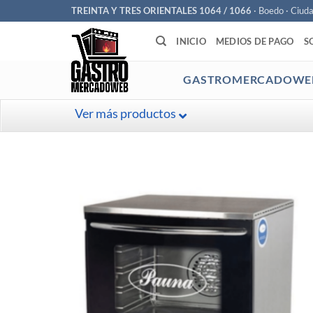
Saltar
TREINTA Y TRES ORIENTALES 1064 / 1066
· Boedo · Ciud
al
INICIO
MEDIOS DE PAGO
S
contenido
GASTROMERCADOWE
Ver más productos