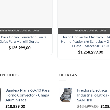
BASES HORNOS CONVECTORES
HORNOS CONVECTORES
 Para Horno Convector Con 8
Horno Convector Eléctrico FD
Guías Para Morelli Dorato
Humidificador c/6 Bandejas + 2 R
+ Base – Marca SILCOOK
$
125.999,00
$
1.258.299,00
VENDIDOS
OFERTAS
Bandeja Plana 60x40 Para
Freidora Eléctrica
Horno Convector - Chapa
Industrial 6 Litros 
Aluminizada
SANTINI
El
$
18.839,00
$
124.999,00
$
108