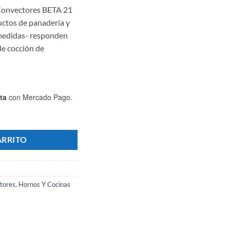
 Convectores BETA 21
uctos de panadería y
 medidas- responden
e cocción de
ta
con Mercado Pago.
andejas + Base - Marca PAUNA cantidad
ARRITO
tores
,
Hornos Y Cocinas