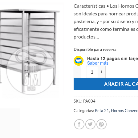
Características • Los Hornos
son ideales para hornear prod
pastelería, y –por su diseño y
eficazmente como terminales d
productos…
Disponible para reserva
Hasta 12 pagos sin tarje
Saber más
Horno Convector Beta 21 Con 4 B
AÑADIR AL C
SKU:
PA004
Categorías:
Beta 21
,
Hornos Convec