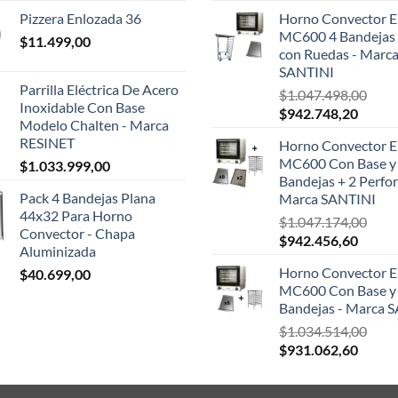
preci
Pizzera Enlozada 36
Horno Convector El
origin
MC600 4 Bandejas 
$
11.499,00
era:
con Ruedas - Marc
$124.
SANTINI
Parrilla Eléctrica De Acero
$
1.047.498,00
Inoxidable Con Base
El
El
$
942.748,20
Modelo Chalten - Marca
precio
precio
RESINET
Horno Convector El
original
actual
MC600 Con Base y
$
1.033.999,00
era:
es:
Bandejas + 2 Perfor
$1.047.498,00.
$942.7
Pack 4 Bandejas Plana
Marca SANTINI
44x32 Para Horno
$
1.047.174,00
Convector - Chapa
El
El
$
942.456,60
Aluminizada
precio
precio
Horno Convector El
$
40.699,00
original
actual
MC600 Con Base y
era:
es:
Bandejas - Marca 
$1.047.174,00.
$942.4
$
1.034.514,00
El
El
$
931.062,60
precio
precio
original
actual