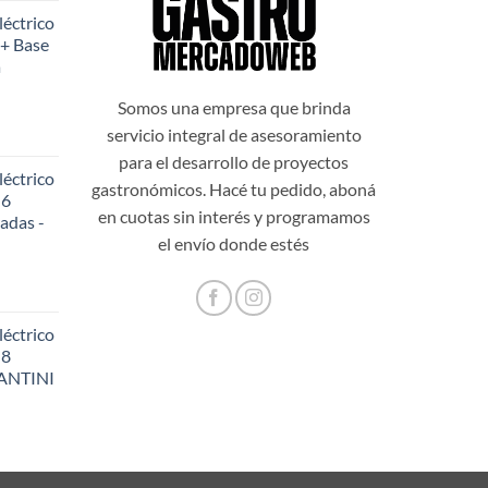
o
precio
éctrico
al
actual
+ Base
es:
a
999,00.
$108.199,00.
Somos una empresa que brinda
servicio integral de asesoramiento
para el desarrollo de proyectos
éctrico
gastronómicos. Hacé tu pedido, aboná
 6
en cuotas sin interés y programamos
adas -
48,20.
el envío donde estés
éctrico
 8
SANTINI
56,60.