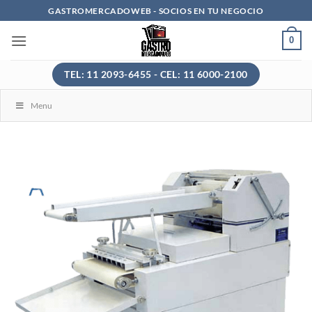
Saltar
GASTROMERCADOWEB - SOCIOS EN TU NEGOCIO
al
0
contenido
TEL: 11 2093-6455 - CEL: 11 6000-2100
Menu