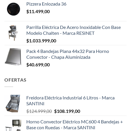
Pizzera Enlozada 36
$
11.499,00
Parrilla Eléctrica De Acero Inoxidable Con Base
Modelo Chalten - Marca RESINET
$
1.033.999,00
Pack 4 Bandejas Plana 44x32 Para Horno
Convector - Chapa Aluminizada
$
40.699,00
OFERTAS
Freidora Eléctrica Industrial 6 Litros - Marca
SANTINI
El
El
$
124.999,00
$
108.199,00
precio
precio
Horno Convector Eléctrico MC600 4 Bandejas +
original
actual
Base con Ruedas - Marca SANTINI
era:
es: