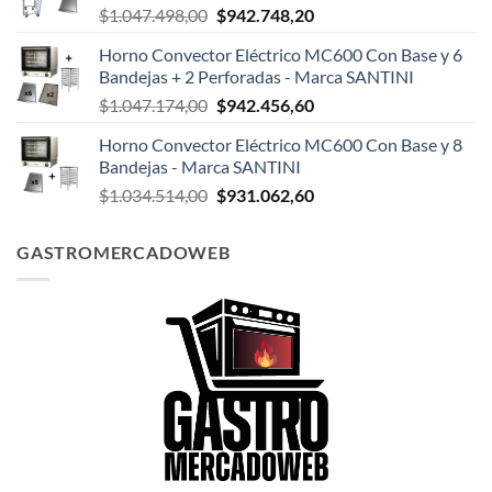
El
El
$
1.047.498,00
$
942.748,20
$124.999,00.
$108.199,00.
precio
precio
Horno Convector Eléctrico MC600 Con Base y 6
original
actual
Bandejas + 2 Perforadas - Marca SANTINI
era:
es:
El
El
$
1.047.174,00
$
942.456,60
$1.047.498,00.
$942.748,20.
precio
precio
Horno Convector Eléctrico MC600 Con Base y 8
original
actual
Bandejas - Marca SANTINI
era:
es:
El
El
$
1.034.514,00
$
931.062,60
$1.047.174,00.
$942.456,60.
precio
precio
original
actual
GASTROMERCADOWEB
era:
es:
$1.034.514,00.
$931.062,60.