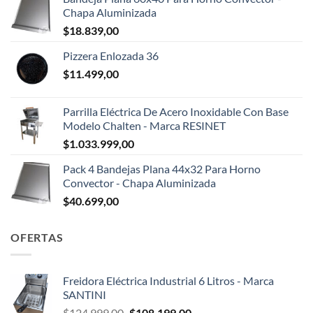
Chapa Aluminizada
$
18.839,00
Pizzera Enlozada 36
$
11.499,00
Parrilla Eléctrica De Acero Inoxidable Con Base
Modelo Chalten - Marca RESINET
$
1.033.999,00
Pack 4 Bandejas Plana 44x32 Para Horno
Convector - Chapa Aluminizada
$
40.699,00
OFERTAS
Freidora Eléctrica Industrial 6 Litros - Marca
SANTINI
El
El
$
124.999,00
$
108.199,00