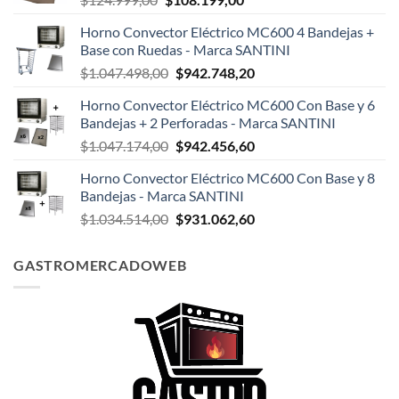
precio
precio
Horno Convector Eléctrico MC600 4 Bandejas +
original
actual
Base con Ruedas - Marca SANTINI
era:
es:
El
El
$
1.047.498,00
$
942.748,20
$124.999,00.
$108.199,00.
precio
precio
Horno Convector Eléctrico MC600 Con Base y 6
original
actual
Bandejas + 2 Perforadas - Marca SANTINI
era:
es:
El
El
$
1.047.174,00
$
942.456,60
$1.047.498,00.
$942.748,20.
precio
precio
Horno Convector Eléctrico MC600 Con Base y 8
original
actual
Bandejas - Marca SANTINI
era:
es:
El
El
$
1.034.514,00
$
931.062,60
$1.047.174,00.
$942.456,60.
precio
precio
original
actual
GASTROMERCADOWEB
era:
es:
$1.034.514,00.
$931.062,60.