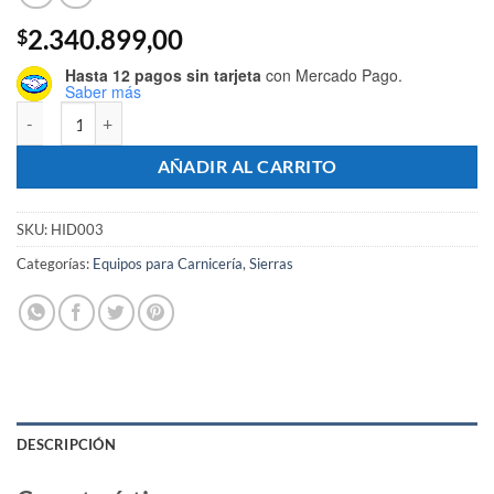
2.340.899,00
$
Hasta 12 pagos sin tarjeta
con Mercado Pago.
Saber más
Sierra De Pie Sin Fin Carnicera Mesa Inox Con Motor - Marca HIDRO 
AÑADIR AL CARRITO
SKU:
HID003
Categorías:
Equipos para Carnicería
,
Sierras
DESCRIPCIÓN