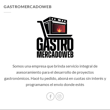
original
actual
GASTROMERCADOWEB
era:
es:
$1.034.514,00.
$931.062,60.
Somos una empresa que brinda servicio integral de
asesoramiento para el desarrollo de proyectos
gastronómicos. Hacé tu pedido, aboná en cuotas sin interés y
programamos el envío donde estés