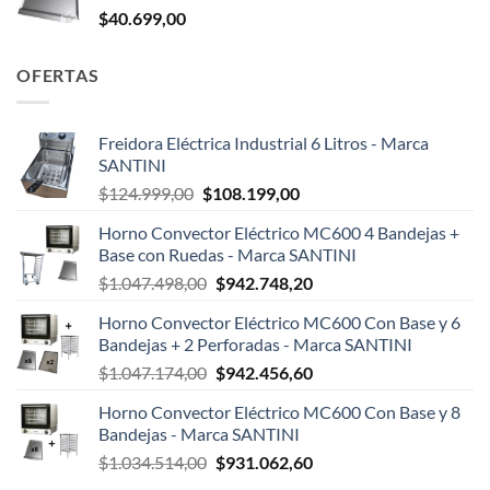
$
40.699,00
OFERTAS
Freidora Eléctrica Industrial 6 Litros - Marca
SANTINI
El
El
$
124.999,00
$
108.199,00
precio
precio
Horno Convector Eléctrico MC600 4 Bandejas +
original
actual
Base con Ruedas - Marca SANTINI
era:
es:
El
El
$
1.047.498,00
$
942.748,20
$124.999,00.
$108.199,00.
precio
precio
Horno Convector Eléctrico MC600 Con Base y 6
original
actual
Bandejas + 2 Perforadas - Marca SANTINI
era:
es:
El
El
$
1.047.174,00
$
942.456,60
$1.047.498,00.
$942.748,20.
precio
precio
Horno Convector Eléctrico MC600 Con Base y 8
original
actual
Bandejas - Marca SANTINI
era:
es:
El
El
$
1.034.514,00
$
931.062,60
$1.047.174,00.
$942.456,60.
precio
precio