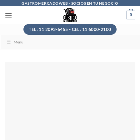
Saltar
GASTROMERCADOWEB - SOCIOS EN TU NEGOCIO
al
0
contenido
TEL: 11 2093-6455 - CEL: 11 6000-2100
Menu