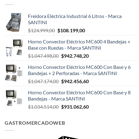
Freidora Eléctrica Industrial 6 Litros - Marca
SANTINI
El
El
$
124.999,00
$
108.199,00
precio
precio
Horno Convector Eléctrico MC600 4 Bandejas +
original
actual
Base con Ruedas - Marca SANTINI
era:
es:
El
El
$
1.047.498,00
$
942.748,20
$124.999,00.
$108.199,00.
precio
precio
Horno Convector Eléctrico MC600 Con Base y 6
original
actual
Bandejas + 2 Perforadas - Marca SANTINI
era:
es:
El
El
$
1.047.174,00
$
942.456,60
$1.047.498,00.
$942.748,20.
precio
precio
Horno Convector Eléctrico MC600 Con Base y 8
original
actual
Bandejas - Marca SANTINI
era:
es:
El
El
$
1.034.514,00
$
931.062,60
$1.047.174,00.
$942.456,60.
precio
precio
original
actual
GASTROMERCADOWEB
era:
es:
$1.034.514,00.
$931.062,60.