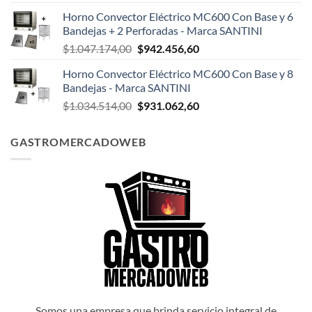
precio
precio
Horno Convector Eléctrico MC600 Con Base y 6
original
actual
Bandejas + 2 Perforadas - Marca SANTINI
era:
es:
El
El
$
1.047.174,00
$
942.456,60
$1.047.498,00.
$942.748,20.
precio
precio
Horno Convector Eléctrico MC600 Con Base y 8
original
actual
Bandejas - Marca SANTINI
era:
es:
El
El
$
1.034.514,00
$
931.062,60
$1.047.174,00.
$942.456,60.
precio
precio
original
actual
GASTROMERCADOWEB
era:
es:
$1.034.514,00.
$931.062,60.
Somos una empresa que brinda servicio integral de