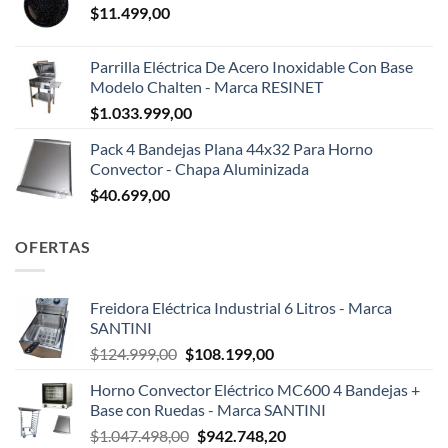
$
11.499,00
Parrilla Eléctrica De Acero Inoxidable Con Base
Modelo Chalten - Marca RESINET
$
1.033.999,00
Pack 4 Bandejas Plana 44x32 Para Horno
Convector - Chapa Aluminizada
$
40.699,00
OFERTAS
Freidora Eléctrica Industrial 6 Litros - Marca
SANTINI
El
El
$
124.999,00
$
108.199,00
precio
precio
Horno Convector Eléctrico MC600 4 Bandejas +
original
actual
Base con Ruedas - Marca SANTINI
era:
es:
El
El
$
1.047.498,00
$
942.748,20
$124.999,00.
$108.199,00.