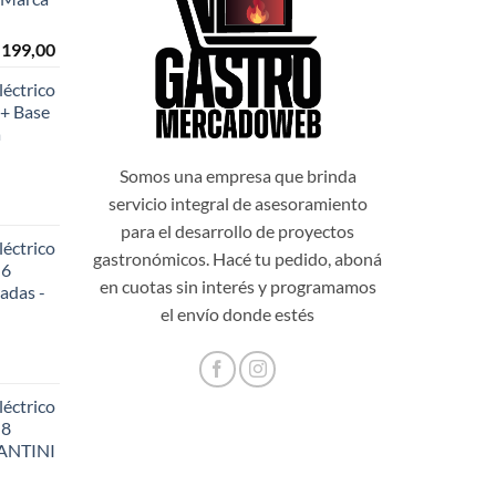
El
.199,00
o
precio
éctrico
al
actual
+ Base
es:
a
999,00.
$108.199,00.
Somos una empresa que brinda
servicio integral de asesoramiento
para el desarrollo de proyectos
éctrico
gastronómicos. Hacé tu pedido, aboná
 6
en cuotas sin interés y programamos
adas -
48,20.
el envío donde estés
éctrico
 8
SANTINI
56,60.