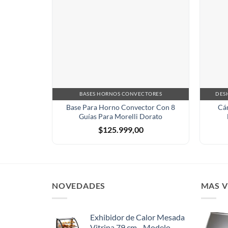
BASES HORNOS CONVECTORES
DES
Base Para Horno Convector Con 8
Cá
Guías Para Morelli Dorato
$
125.999,00
NOVEDADES
MAS 
Exhibidor de Calor Mesada
Vitrina 79 cm - Modelo