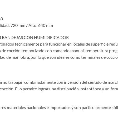
0.
didad: 720 mm / Alto: 640 mm
4 BANDEJAS CON HUMIDIFICADOR
lados técnicamente para funcionar en locales de superficie reduci
 de cocción temporizado con comando manual, temperatura program
ad de maniobra, por lo que son ideales como terminales de cocción
horno trabajan combinadamente con inversión del sentido de march
 cocción. Ello permite lograr una distribución instantánea y uniform
es materiales nacionales e importados y son particularmente sóli