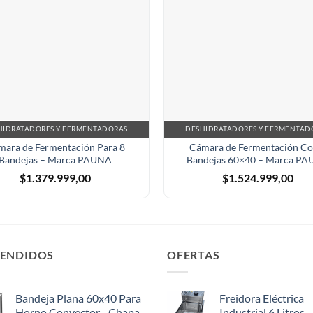
HIDRATADORES Y FERMENTADORAS
DESHIDRATADORES Y FERMENTAD
mara de Fermentación Para 8
Cámara de Fermentación Co
Bandejas – Marca PAUNA
Bandejas 60×40 – Marca P
$
1.379.999,00
$
1.524.999,00
VENDIDOS
OFERTAS
Bandeja Plana 60x40 Para
Freidora Eléctrica
Horno Convector - Chapa
Industrial 6 Litros 