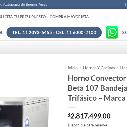
ad Autónoma de Buenos Aires
C
OLICITÁ TU PRESUPUESTO
COMPRA MAYORISTA
B
S
TEL: 11 2093-6455 - CEL: 11 6000-2100
Inicio
/
Hornos Y Cocinas
/
Hor
Horno Convector 
Beta 107 Bandej
Trifásico – Mar
2.817.499,00
$
Disponible para reserva