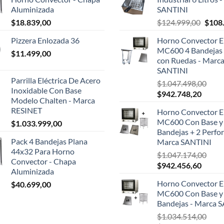
Aluminizada
SANTINI
El
$
18.839,00
$
124.999,00
$
108
preci
Pizzera Enlozada 36
Horno Convector El
origin
MC600 4 Bandejas 
$
11.499,00
era:
con Ruedas - Marc
$124.
SANTINI
Parrilla Eléctrica De Acero
$
1.047.498,00
Inoxidable Con Base
El
El
$
942.748,20
Modelo Chalten - Marca
precio
precio
RESINET
Horno Convector El
original
actual
MC600 Con Base y
$
1.033.999,00
era:
es:
Bandejas + 2 Perfor
$1.047.498,00.
$942.7
Pack 4 Bandejas Plana
Marca SANTINI
44x32 Para Horno
$
1.047.174,00
Convector - Chapa
El
El
$
942.456,60
Aluminizada
precio
precio
Horno Convector El
$
40.699,00
original
actual
MC600 Con Base y
era:
es:
Bandejas - Marca 
$1.047.174,00.
$942.4
$
1.034.514,00