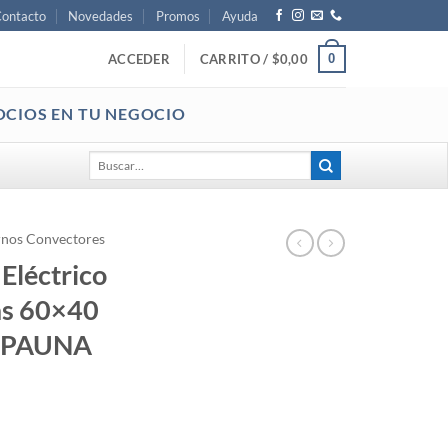
ontacto
Novedades
Promos
Ayuda
0
ACCEDER
CARRITO /
$
0,00
OCIOS EN TU NEGOCIO
Buscar
por:
nos Convectores
Eléctrico
as 60×40
ca PAUNA