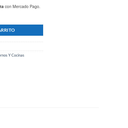
ta
con Mercado Pago.
107 Bandejas 60x40 Trifásico - Marca PAUNA cantidad
ARRITO
rnos Y Cocinas