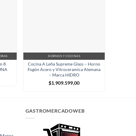
ORAS
HORNOS Y COCINAS
n 8
Cocina A Leña Supreme Glass – Horno
Horno 
AUNA
Fogón Acero y Vitroceramica Alemana
Bandejas 
– Marca HIDRO
$
1.909.599,00
GASTROMERCADOWEB
- Marca