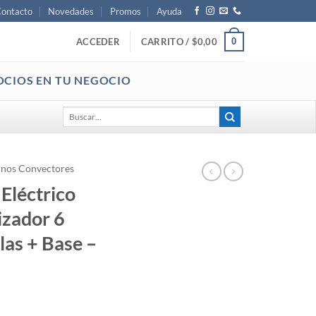
ontacto
Novedades
Promos
Ayuda
0
ACCEDER
CARRITO /
$
0,00
OCIOS EN TU NEGOCIO
Buscar
por:
nos Convectores
Eléctrico
izador 6
las + Base –