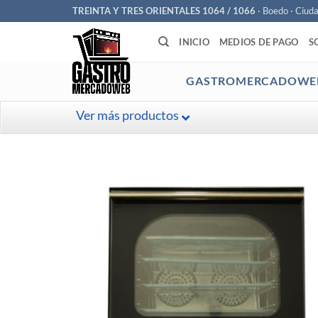
Saltar
TREINTA Y TRES ORIENTALES 1064 / 1066
· Boedo · Ciud
al
INICIO
MEDIOS DE PAGO
S
contenido
GASTROMERCADOWE
Ver más productos