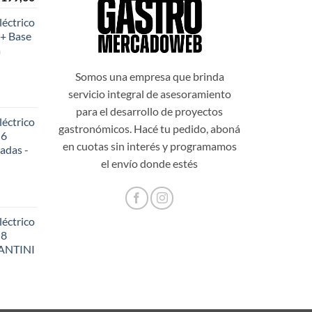
o
precio
éctrico
al
actual
+ Base
es:
a
999,00.
$108.199,00.
Somos una empresa que brinda
servicio integral de asesoramiento
para el desarrollo de proyectos
éctrico
gastronómicos. Hacé tu pedido, aboná
 6
en cuotas sin interés y programamos
adas -
48,20.
el envío donde estés
éctrico
 8
SANTINI
56,60.