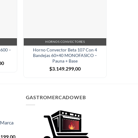
HORNOS CONVECTORES
HORN
C600 –
Horno Convector Beta 107 Con 4
Horno Pi
Bandejas 60×40 MONOFASICO –
Rag
Pauna + Base
El
00
precio
$
3.149.299,00
actual
es:
0.
$797.940,00.
GASTROMERCADOWEB
- Marca
El
.199,00