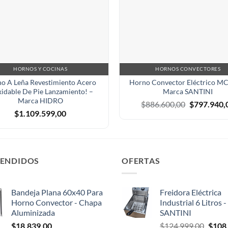
HORNOS Y COCINAS
HORNOS CONVECTORES
o A Leña Revestimiento Acero
Horno Convector Eléctrico M
xidable De Pie Lanzamiento! –
Marca SANTINI
Marca HIDRO
El
$
886.600,00
$
797.940,
precio
$
1.109.599,00
original
era:
$886.600,0
VENDIDOS
OFERTAS
Bandeja Plana 60x40 Para
Freidora Eléctrica
Horno Convector - Chapa
Industrial 6 Litros 
Aluminizada
SANTINI
El
$
18.839,00
$
124.999,00
$
108