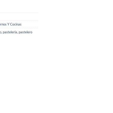
rnos Y Cocinas
o
,
pasteleria
,
pastelero