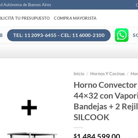
ad Autónoma de Buenos Aires
C
OLICITÁ TU PRESUPUESTO
COMPRA MAYORISTA
B
S
TEL: 11 2093-6455 - CEL: 11 6000-2100
Inicio
/
Hornos Y Cocinas
/
Hor
Horno Convector 
44×32 con Vapor
Bandejas + 2 Rejil
SILCOOK
1.484.599,00
$