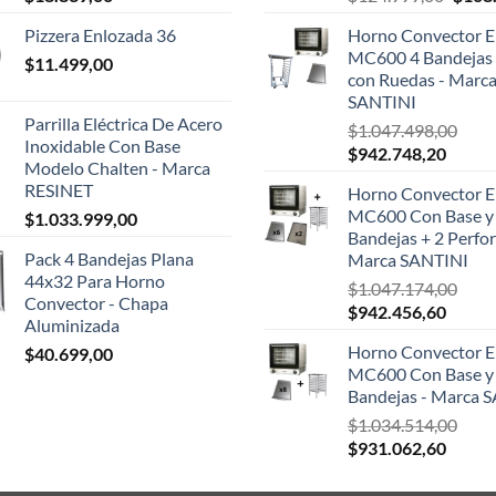
preci
Pizzera Enlozada 36
Horno Convector El
origin
MC600 4 Bandejas 
$
11.499,00
era:
con Ruedas - Marc
$124.
SANTINI
Parrilla Eléctrica De Acero
$
1.047.498,00
Inoxidable Con Base
El
El
$
942.748,20
Modelo Chalten - Marca
precio
precio
RESINET
Horno Convector El
original
actual
MC600 Con Base y
$
1.033.999,00
era:
es:
Bandejas + 2 Perfor
$1.047.498,00.
$942.7
Pack 4 Bandejas Plana
Marca SANTINI
44x32 Para Horno
$
1.047.174,00
Convector - Chapa
El
El
$
942.456,60
Aluminizada
precio
precio
Horno Convector El
$
40.699,00
original
actual
MC600 Con Base y
era:
es:
Bandejas - Marca 
$1.047.174,00.
$942.4
$
1.034.514,00
El
El
$
931.062,60
precio
precio
original
actual