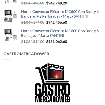
El
El
$
1.047.498,00
$
942.748,20
$124.999,00.
$108.199,00.
precio
precio
Horno Convector Eléctrico MC600 Con Base y 6
original
actual
Bandejas + 2 Perforadas - Marca SANTINI
era:
es:
El
El
$
1.047.174,00
$
942.456,60
$1.047.498,00.
$942.748,20.
precio
precio
Horno Convector Eléctrico MC600 Con Base y 8
original
actual
Bandejas - Marca SANTINI
era:
es:
El
El
$
1.034.514,00
$
931.062,60
$1.047.174,00.
$942.456,60.
precio
precio
original
actual
GASTROMERCADOWEB
era:
es:
$1.034.514,00.
$931.062,60.