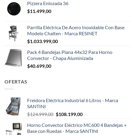
Pizzera Enlozada 36
$
11.499,00
Parrilla Eléctrica De Acero Inoxidable Con Base
Modelo Chalten - Marca RESINET
$
1.033.999,00
Pack 4 Bandejas Plana 44x32 Para Horno
Convector - Chapa Aluminizada
$
40.699,00
OFERTAS
Freidora Eléctrica Industrial 6 Litros - Marca
SANTINI
El
El
$
124.999,00
$
108.199,00
precio
precio
Horno Convector Eléctrico MC600 4 Bandejas +
original
actual
Base con Ruedas - Marca SANTINI
era:
es: