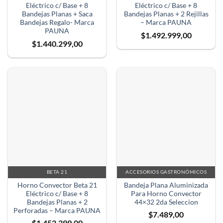
Eléctrico c/ Base + 8
Eléctrico c/ Base + 8
Bandejas Planas + Saca
Bandejas Planas + 2 Rejillas
Bandejas Regalo- Marca
– Marca PAUNA
PAUNA
$
1.492.999,00
$
1.440.299,00
BETA 21
ACCESORIOS GASTRONÓMICOS
Horno Convector Beta 21
Bandeja Plana Aluminizada
Eléctrico c/ Base + 8
Para Horno Convector
Bandejas Planas + 2
44×32 2da Seleccion
Perforadas – Marca PAUNA
$
7.489,00
$
1.452.399,00