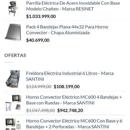
Parrilla Eléctrica De Acero Inoxidable Con Base
Modelo Chalten - Marca RESINET
$
1.033.999,00
Pack 4 Bandejas Plana 44x32 Para Horno
Convector - Chapa Aluminizada
$
40.699,00
OFERTAS
Freidora Eléctrica Industrial 6 Litros - Marca
SANTINI
El
El
$
124.999,00
$
108.199,00
precio
precio
Horno Convector Eléctrico MC600 4 Bandejas +
original
actual
Base con Ruedas - Marca SANTINI
era:
es:
El
El
$
1.047.498,00
$
942.748,20
$124.999,00.
$108.199,00.
precio
precio
Horno Convector Eléctrico MC600 Con Base y 6
original
actual
Bandejas + 2 Perforadas - Marca SANTINI
era:
es: