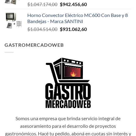
El
El
$
1.047.174,00
$
942.456,60
$1.047.498,00.
$942.748,20.
precio
precio
Horno Convector Eléctrico MC600 Con Base y 8
original
actual
Bandejas - Marca SANTINI
era:
es:
El
El
$
1.034.514,00
$
931.062,60
$1.047.174,00.
$942.456,60.
precio
precio
original
actual
GASTROMERCADOWEB
era:
es:
$1.034.514,00.
$931.062,60.
Somos una empresa que brinda servicio integral de
asesoramiento para el desarrollo de proyectos
gastronómicos. Hacé tu pedido, aboná en cuotas sin interés y