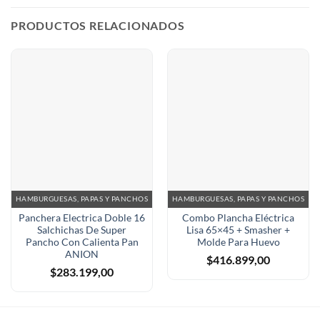
PRODUCTOS RELACIONADOS
HAMBURGUESAS, PAPAS Y PANCHOS
HAMBURGUESAS, PAPAS Y PANCHOS
Panchera Electrica Doble 16
Combo Plancha Eléctrica
Salchichas De Super
Lisa 65×45 + Smasher +
Pancho Con Calienta Pan
Molde Para Huevo
ANION
$
416.899,00
$
283.199,00