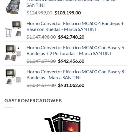
SANTINI
El
El
$
124.999,00
$
108.199,00
precio
precio
Horno Convector Eléctrico MC600 4 Bandejas +
original
actual
Base con Ruedas - Marca SANTINI
era:
es:
El
El
$
1.047.498,00
$
942.748,20
$124.999,00.
$108.199,00.
precio
precio
Horno Convector Eléctrico MC600 Con Base y 6
original
actual
Bandejas + 2 Perforadas - Marca SANTINI
era:
es:
El
El
$
1.047.174,00
$
942.456,60
$1.047.498,00.
$942.748,20.
precio
precio
Horno Convector Eléctrico MC600 Con Base y 8
original
actual
Bandejas - Marca SANTINI
era:
es:
El
El
$
1.034.514,00
$
931.062,60
$1.047.174,00.
$942.456,60.
precio
precio
original
actual
GASTROMERCADOWEB
era:
es:
$1.034.514,00.
$931.062,60.