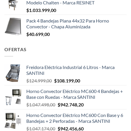
Modelo Chalten - Marca RESINET
$
1.033.999,00
Pack 4 Bandejas Plana 44x32 Para Horno
Convector - Chapa Aluminizada
$
40.699,00
OFERTAS
Freidora Eléctrica Industrial 6 Litros - Marca
SANTINI
El
El
$
124.999,00
$
108.199,00
precio
precio
Horno Convector Eléctrico MC600 4 Bandejas +
original
actual
Base con Ruedas - Marca SANTINI
era:
es:
El
El
$
1.047.498,00
$
942.748,20
$124.999,00.
$108.199,00.
precio
precio
Horno Convector Eléctrico MC600 Con Base y 6
original
actual
Bandejas + 2 Perforadas - Marca SANTINI
era:
es:
El
El
$
1.047.174,00
$
942.456,60
$1.047.498,00.
$942.748,20.