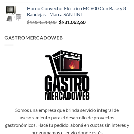
precio
precio
Horno Convector Eléctrico MC600 Con Base y 8
original
actual
Bandejas - Marca SANTINI
era:
es:
El
El
$
1.034.514,00
$
931.062,60
$1.047.174,00.
$942.456,60.
precio
precio
original
actual
GASTROMERCADOWEB
era:
es:
$1.034.514,00.
$931.062,60.
Somos una empresa que brinda servicio integral de
asesoramiento para el desarrollo de proyectos
gastronómicos. Hacé tu pedido, aboná en cuotas sin interés y
programamos el envío donde estés