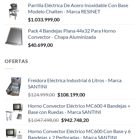
Parrilla Eléctrica De Acero Inoxidable Con Base
Modelo Chalten - Marca RESINET
$
1.033.999,00
Pack 4 Bandejas Plana 44x32 Para Horno
Convector - Chapa Aluminizada
$
40.699,00
OFERTAS
Freidora Eléctrica Industrial 6 Litros - Marca
SANTINI
El
El
$
124.999,00
$
108.199,00
precio
precio
Horno Convector Eléctrico MC600 4 Bandejas +
original
actual
Base con Ruedas - Marca SANTINI
era:
es:
El
El
$
1.047.498,00
$
942.748,20
$124.999,00.
$108.199,00.
precio
precio
Horno Convector Eléctrico MC600 Con Base y 6
original
actual
Bandejas + 2 Perforadas - Marca SANTINI