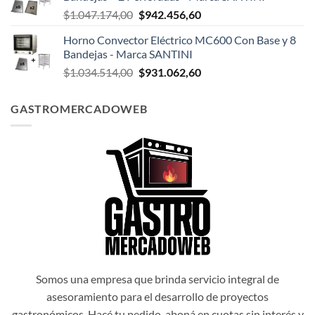
era:
es:
El
El
$
1.047.174,00
$
942.456,60
$1.047.498,00.
$942.748,20.
precio
precio
Horno Convector Eléctrico MC600 Con Base y 8
original
actual
Bandejas - Marca SANTINI
era:
es:
El
El
$
1.034.514,00
$
931.062,60
$1.047.174,00.
$942.456,60.
precio
precio
original
actual
GASTROMERCADOWEB
era:
es:
$1.034.514,00.
$931.062,60.
Somos una empresa que brinda servicio integral de
asesoramiento para el desarrollo de proyectos
gastronómicos. Hacé tu pedido, aboná en cuotas sin interés y