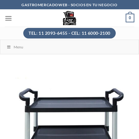
Saltar
GASTROMERCADOWEB - SOCIOS EN TU NEGOCIO
al
0
contenido
TEL: 11 2093-6455 - CEL: 11 6000-2100
Menu