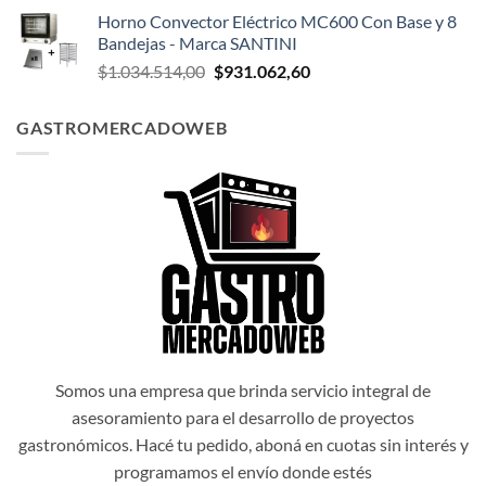
precio
precio
Horno Convector Eléctrico MC600 Con Base y 8
original
actual
Bandejas - Marca SANTINI
era:
es:
El
El
$
1.034.514,00
$
931.062,60
$1.047.174,00.
$942.456,60.
precio
precio
original
actual
GASTROMERCADOWEB
era:
es:
$1.034.514,00.
$931.062,60.
Somos una empresa que brinda servicio integral de
asesoramiento para el desarrollo de proyectos
gastronómicos. Hacé tu pedido, aboná en cuotas sin interés y
programamos el envío donde estés