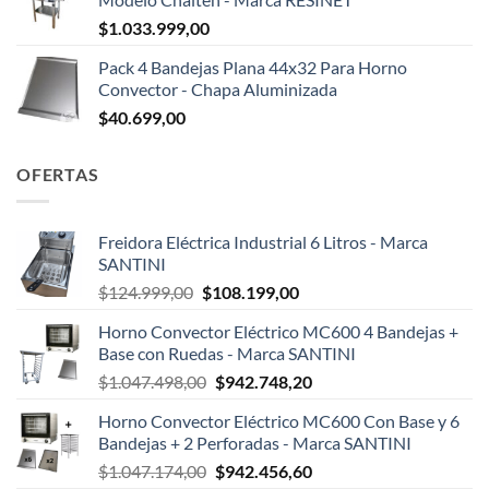
$
1.033.999,00
Pack 4 Bandejas Plana 44x32 Para Horno
Convector - Chapa Aluminizada
$
40.699,00
OFERTAS
Freidora Eléctrica Industrial 6 Litros - Marca
SANTINI
El
El
$
124.999,00
$
108.199,00
precio
precio
Horno Convector Eléctrico MC600 4 Bandejas +
original
actual
Base con Ruedas - Marca SANTINI
era:
es:
El
El
$
1.047.498,00
$
942.748,20
$124.999,00.
$108.199,00.
precio
precio
Horno Convector Eléctrico MC600 Con Base y 6
original
actual
Bandejas + 2 Perforadas - Marca SANTINI
era:
es:
El
El
$
1.047.174,00
$
942.456,60
$1.047.498,00.
$942.748,20.