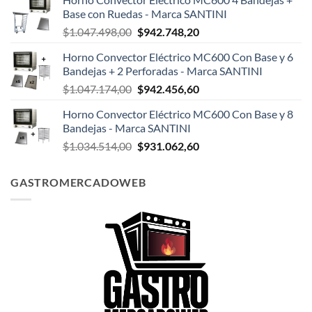
original
actual
Base con Ruedas - Marca SANTINI
era:
es:
El
El
$
1.047.498,00
$
942.748,20
$124.999,00.
$108.199,00.
precio
precio
Horno Convector Eléctrico MC600 Con Base y 6
original
actual
Bandejas + 2 Perforadas - Marca SANTINI
era:
es:
El
El
$
1.047.174,00
$
942.456,60
$1.047.498,00.
$942.748,20.
precio
precio
Horno Convector Eléctrico MC600 Con Base y 8
original
actual
Bandejas - Marca SANTINI
era:
es:
El
El
$
1.034.514,00
$
931.062,60
$1.047.174,00.
$942.456,60.
precio
precio
original
actual
GASTROMERCADOWEB
era:
es:
$1.034.514,00.
$931.062,60.