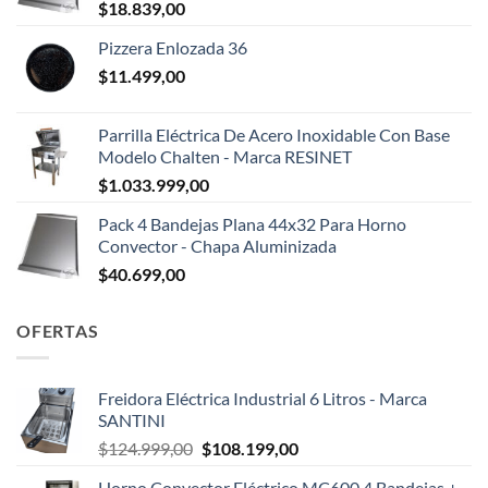
$
18.839,00
Pizzera Enlozada 36
$
11.499,00
Parrilla Eléctrica De Acero Inoxidable Con Base
Modelo Chalten - Marca RESINET
$
1.033.999,00
Pack 4 Bandejas Plana 44x32 Para Horno
Convector - Chapa Aluminizada
$
40.699,00
OFERTAS
Freidora Eléctrica Industrial 6 Litros - Marca
SANTINI
El
El
$
124.999,00
$
108.199,00
precio
precio
Horno Convector Eléctrico MC600 4 Bandejas +