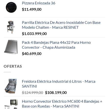
Pizzera Enlozada 36
$
11.499,00
Parrilla Eléctrica De Acero Inoxidable Con Base
Modelo Chalten - Marca RESINET
$
1.033.999,00
Pack 4 Bandejas Plana 44x32 Para Horno
Convector - Chapa Aluminizada
$
40.699,00
OFERTAS
Freidora Eléctrica Industrial 6 Litros - Marca
SANTINI
El
El
$
124.999,00
$
108.199,00
precio
precio
Horno Convector Eléctrico MC600 4 Bandejas +
original
actual
Base con Ruedas - Marca SANTINI
era:
es: