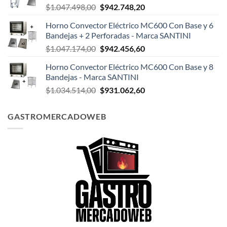
El
El
$
1.047.498,00
$
942.748,20
$124.999,00.
$108.199,00.
precio
precio
Horno Convector Eléctrico MC600 Con Base y 6
original
actual
Bandejas + 2 Perforadas - Marca SANTINI
era:
es:
El
El
$
1.047.174,00
$
942.456,60
$1.047.498,00.
$942.748,20.
precio
precio
Horno Convector Eléctrico MC600 Con Base y 8
original
actual
Bandejas - Marca SANTINI
era:
es:
El
El
$
1.034.514,00
$
931.062,60
$1.047.174,00.
$942.456,60.
precio
precio
original
actual
GASTROMERCADOWEB
era:
es:
$1.034.514,00.
$931.062,60.