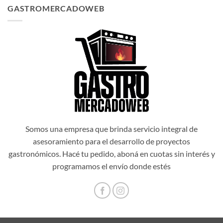
original
actual
GASTROMERCADOWEB
era:
es:
$1.034.514,00.
$931.062,60.
Somos una empresa que brinda servicio integral de
asesoramiento para el desarrollo de proyectos
gastronómicos. Hacé tu pedido, aboná en cuotas sin interés y
programamos el envío donde estés