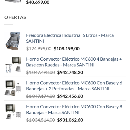
$
40.699,00
OFERTAS
Freidora Eléctrica Industrial 6 Litros - Marca
SANTINI
El
El
$
124.999,00
$
108.199,00
precio
precio
Horno Convector Eléctrico MC600 4 Bandejas +
original
actual
Base con Ruedas - Marca SANTINI
era:
es:
El
El
$
1.047.498,00
$
942.748,20
$124.999,00.
$108.199,00.
precio
precio
Horno Convector Eléctrico MC600 Con Base y 6
original
actual
Bandejas + 2 Perforadas - Marca SANTINI
era:
es:
El
El
$
1.047.174,00
$
942.456,60
$1.047.498,00.
$942.748,20.
precio
precio
Horno Convector Eléctrico MC600 Con Base y 8
original
actual
Bandejas - Marca SANTINI
era:
es:
El
El
$
1.034.514,00
$
931.062,60
$1.047.174,00.
$942.456,60.
precio
precio