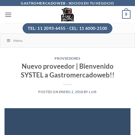
Saltar
GASTROMERCADOWEB - SOCIOS EN TU NEGOCIO
al
0
contenido
TEL: 11 2093-6455 - CEL: 11 6000-2100
Menu
PROVEEDORES
Nuevo proveedor | Bienvenido
SYSTEL a Gastromercadoweb!!
POSTED ON
ENERO 2, 2018
BY
LUIS