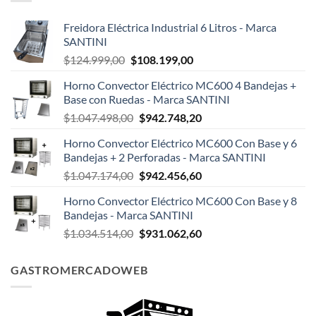
Freidora Eléctrica Industrial 6 Litros - Marca
SANTINI
El
El
$
124.999,00
$
108.199,00
precio
precio
Horno Convector Eléctrico MC600 4 Bandejas +
original
actual
Base con Ruedas - Marca SANTINI
era:
es:
El
El
$
1.047.498,00
$
942.748,20
$124.999,00.
$108.199,00.
precio
precio
Horno Convector Eléctrico MC600 Con Base y 6
original
actual
Bandejas + 2 Perforadas - Marca SANTINI
era:
es:
El
El
$
1.047.174,00
$
942.456,60
$1.047.498,00.
$942.748,20.
precio
precio
Horno Convector Eléctrico MC600 Con Base y 8
original
actual
Bandejas - Marca SANTINI
era:
es:
El
El
$
1.034.514,00
$
931.062,60
$1.047.174,00.
$942.456,60.
precio
precio
original
actual
GASTROMERCADOWEB
era:
es:
$1.034.514,00.
$931.062,60.