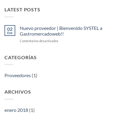
LATEST POSTS
Nuevo proveedor | Bienvenido SYSTEL a
02
Ene
Gastromercadoweb!!
en
Comentarios desactivados
Nuevo
proveedor
|
CATEGORÍAS
Bienvenido
SYSTEL
a
Proveedores
(1)
Gastromercadoweb!!
ARCHIVOS
enero 2018
(1)