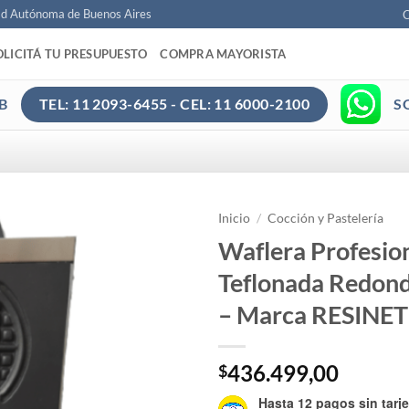
ad Autónoma de Buenos Aires
C
OLICITÁ TU PRESUPUESTO
COMPRA MAYORISTA
B
S
TEL: 11 2093-6455 - CEL: 11 6000-2100
Inicio
/
Cocción y Pastelería
Waflera Profesion
Teflonada Redond
– Marca RESINET
436.499,00
$
Hasta 12 pagos sin tarje