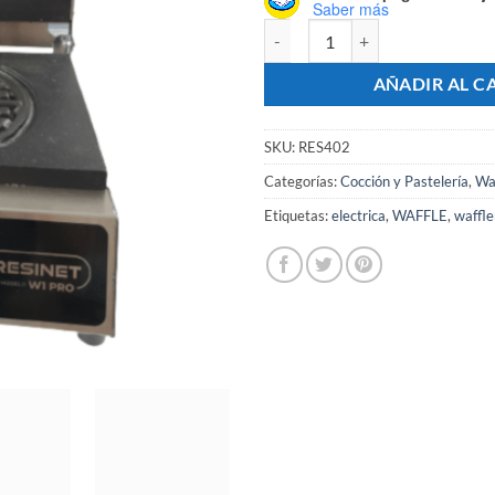
Saber más
Waflera Profesional Eléctrica Te
AÑADIR AL C
SKU:
RES402
Categorías:
Cocción y Pastelería
,
Wa
Etiquetas:
electrica
,
WAFFLE
,
waffle