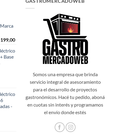
GASTROMERCADOWEB
- Marca
El
.199,00
o
precio
éctrico
al
actual
+ Base
es:
a
999,00.
$108.199,00.
Somos una empresa que brinda
servicio integral de asesoramiento
para el desarrollo de proyectos
éctrico
gastronómicos. Hacé tu pedido, aboná
 6
en cuotas sin interés y programamos
adas -
48,20.
el envío donde estés