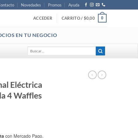
ontacto
Novedades
Promos
Ayuda
0
ACCEDER
CARRITO /
$
0,00
OCIOS EN TU NEGOCIO
Buscar
por:
al Eléctrica
a 4 Waffles
ta
con Mercado Pago.