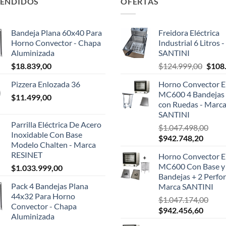
VENDIDOS
OFERTAS
Bandeja Plana 60x40 Para
Freidora Eléctrica
Horno Convector - Chapa
Industrial 6 Litros 
Aluminizada
SANTINI
El
$
18.839,00
$
124.999,00
$
108
preci
Pizzera Enlozada 36
Horno Convector El
origin
MC600 4 Bandejas 
$
11.499,00
era:
con Ruedas - Marc
$124.
SANTINI
Parrilla Eléctrica De Acero
$
1.047.498,00
Inoxidable Con Base
El
El
$
942.748,20
Modelo Chalten - Marca
precio
precio
RESINET
Horno Convector El
original
actual
MC600 Con Base y
$
1.033.999,00
era:
es:
Bandejas + 2 Perfor
$1.047.498,00.
$942.7
Pack 4 Bandejas Plana
Marca SANTINI
44x32 Para Horno
$
1.047.174,00
Convector - Chapa
El
El
$
942.456,60
Aluminizada
precio
precio