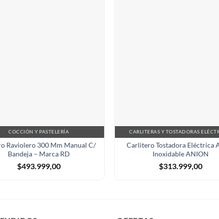
COCCIÓN Y PASTELERÍA
CARLITERAS Y TOSTADORAS ELÉCT
ro Raviolero 300 Mm Manual C/
Carlitero Tostadora Eléctrica 
Bandeja – Marca RD
Inoxidable ANION
$
493.999,00
$
313.999,00