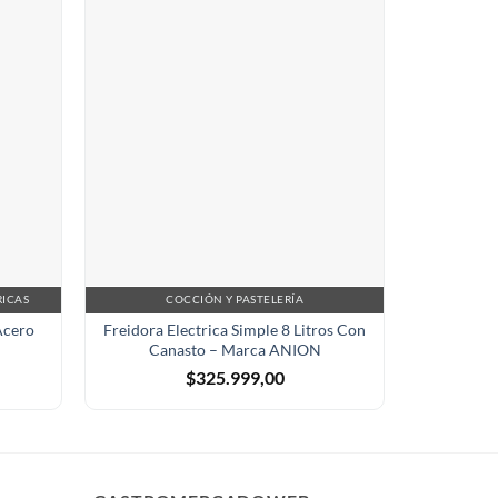
RICAS
COCCIÓN Y PASTELERÍA
Acero
Freidora Electrica Simple 8 Litros Con
Anafe In
Canasto – Marca ANION
Máx
$
325.999,00