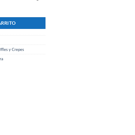
flonada Redonda 4 Waffles - Marca RESINET cantidad
ARRITO
ffles y Crepes
ra