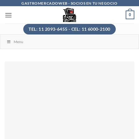
Saltar
GASTROMERCADOWEB - SOCIOS EN TU NEGOCIO
al
0
contenido
TEL: 11 2093-6455 - CEL: 11 6000-2100
Menu