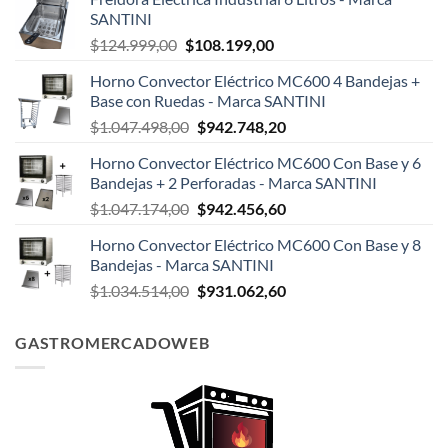
SANTINI
El
El
$
124.999,00
$
108.199,00
precio
precio
Horno Convector Eléctrico MC600 4 Bandejas +
original
actual
Base con Ruedas - Marca SANTINI
era:
es:
El
El
$
1.047.498,00
$
942.748,20
$124.999,00.
$108.199,00.
precio
precio
Horno Convector Eléctrico MC600 Con Base y 6
original
actual
Bandejas + 2 Perforadas - Marca SANTINI
era:
es:
El
El
$
1.047.174,00
$
942.456,60
$1.047.498,00.
$942.748,20.
precio
precio
Horno Convector Eléctrico MC600 Con Base y 8
original
actual
Bandejas - Marca SANTINI
era:
es:
El
El
$
1.034.514,00
$
931.062,60
$1.047.174,00.
$942.456,60.
precio
precio
original
actual
GASTROMERCADOWEB
era:
es:
$1.034.514,00.
$931.062,60.