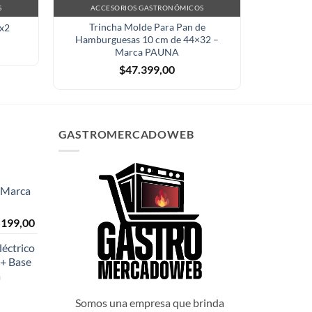
S
ACCESORIOS GASTRONÓMICOS
ACCE
Trincha Molde Para Pan de
Saca Ban
2x2
Hamburguesas 10 cm de 44×32 –
Marca PAUNA
$
47.399,00
GASTROMERCADOWEB
- Marca
El
.199,00
o
precio
éctrico
al
actual
+ Base
es:
a
999,00.
$108.199,00.
Somos una empresa que brinda