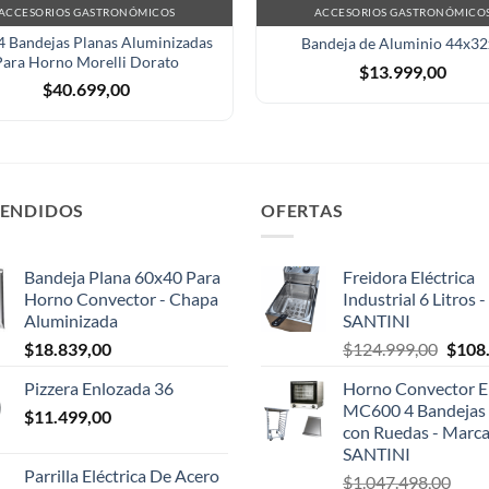
ACCESORIOS GASTRONÓMICOS
ACCESORIOS GASTRONÓMICO
4 Bandejas Planas Aluminizadas
Bandeja de Aluminio 44x3
Para Horno Morelli Dorato
$
13.999,00
$
40.699,00
VENDIDOS
OFERTAS
Bandeja Plana 60x40 Para
Freidora Eléctrica
Horno Convector - Chapa
Industrial 6 Litros 
Aluminizada
SANTINI
El
$
18.839,00
$
124.999,00
$
108
preci
Pizzera Enlozada 36
Horno Convector El
origin
MC600 4 Bandejas 
$
11.499,00
era:
con Ruedas - Marc
$124.
SANTINI
Parrilla Eléctrica De Acero
$
1.047.498,00