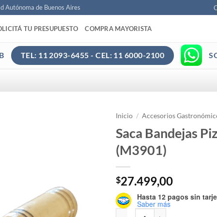
ad Autónoma de Buenos Aires
C
OLICITÁ TU PRESUPUESTO
COMPRA MAYORISTA
B
S
TEL: 11 2093-6455 - CEL: 11 6000-2100
Inicio
/
Accesorios Gastronómic
Saca Bandejas Piz
(M3901)
27.499,00
$
Hasta 12 pagos sin tarje
Saber más
Saca Bandejas Pizzero - Elege (M