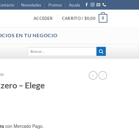
ontacto
Novedades
Promos
Ayuda
0
ACCEDER
CARRITO /
$
0,00
OCIOS EN TU NEGOCIO
Buscar
por:
os
zero – Elege
ta
con Mercado Pago.
3901) cantidad