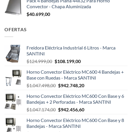
Pack 4 Bandejas Plana 44x32 Para Horno
Convector - Chapa Aluminizada
$
40.699,00
OFERTAS
Freidora Eléctrica Industrial 6 Litros - Marca
SANTINI
El
El
$
124.999,00
$
108.199,00
precio
precio
Horno Convector Eléctrico MC600 4 Bandejas +
original
actual
Base con Ruedas - Marca SANTINI
era:
es:
El
El
$
1.047.498,00
$
942.748,20
$124.999,00.
$108.199,00.
precio
precio
Horno Convector Eléctrico MC600 Con Base y 6
original
actual
Bandejas + 2 Perforadas - Marca SANTINI
era:
es:
El
El
$
1.047.174,00
$
942.456,60
$1.047.498,00.
$942.748,20.
precio
precio
Horno Convector Eléctrico MC600 Con Base y 8
original
actual
Bandejas - Marca SANTINI
era:
es: