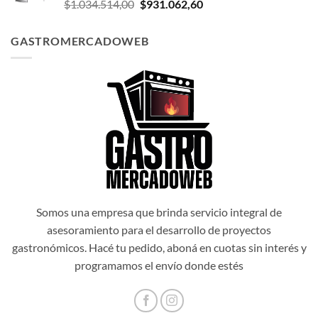
El
El
$
1.034.514,00
$
931.062,60
$1.047.174,00.
$942.456,60.
precio
precio
original
actual
GASTROMERCADOWEB
era:
es:
$1.034.514,00.
$931.062,60.
Somos una empresa que brinda servicio integral de
asesoramiento para el desarrollo de proyectos
gastronómicos. Hacé tu pedido, aboná en cuotas sin interés y
programamos el envío donde estés