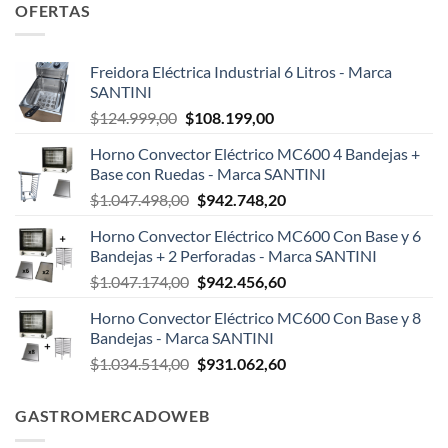
OFERTAS
Freidora Eléctrica Industrial 6 Litros - Marca
SANTINI
El
El
$
124.999,00
$
108.199,00
precio
precio
Horno Convector Eléctrico MC600 4 Bandejas +
original
actual
Base con Ruedas - Marca SANTINI
era:
es:
El
El
$
1.047.498,00
$
942.748,20
$124.999,00.
$108.199,00.
precio
precio
Horno Convector Eléctrico MC600 Con Base y 6
original
actual
Bandejas + 2 Perforadas - Marca SANTINI
era:
es:
El
El
$
1.047.174,00
$
942.456,60
$1.047.498,00.
$942.748,20.
precio
precio
Horno Convector Eléctrico MC600 Con Base y 8
original
actual
Bandejas - Marca SANTINI
era:
es:
El
El
$
1.034.514,00
$
931.062,60
$1.047.174,00.
$942.456,60.
precio
precio
original
actual
GASTROMERCADOWEB
era:
es:
$1.034.514,00.
$931.062,60.