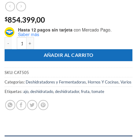
854.399,00
$
Hasta 12 pagos sin tarjeta
con Mercado Pago.
Saber más
Horno Deshidratador de Alimentos 10 Bandejas Modelo VDP-10AI -
AÑADIR AL CARRITO
SKU:
CAT505
Categorías:
Deshidratadores y Fermentadoras
,
Hornos Y Cocinas
,
Varios
Etiquetas:
ajo
,
deshidratado
,
deshidratador
,
fruta
,
tomate