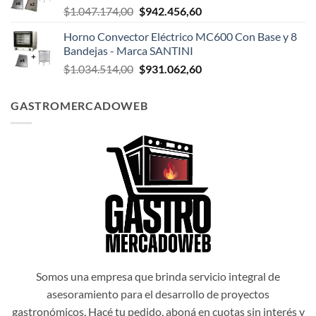
El
El
$
1.047.174,00
$
942.456,60
$1.047.498,00.
$942.748,20.
precio
precio
Horno Convector Eléctrico MC600 Con Base y 8
original
actual
Bandejas - Marca SANTINI
era:
es:
El
El
$
1.034.514,00
$
931.062,60
$1.047.174,00.
$942.456,60.
precio
precio
original
actual
GASTROMERCADOWEB
era:
es:
$1.034.514,00.
$931.062,60.
Somos una empresa que brinda servicio integral de
asesoramiento para el desarrollo de proyectos
gastronómicos. Hacé tu pedido, aboná en cuotas sin interés y