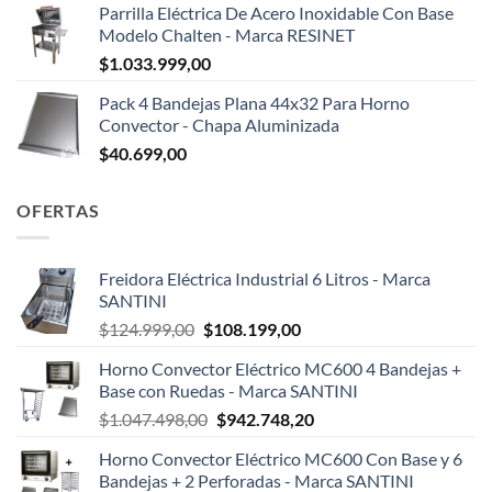
Parrilla Eléctrica De Acero Inoxidable Con Base
Modelo Chalten - Marca RESINET
$
1.033.999,00
Pack 4 Bandejas Plana 44x32 Para Horno
Convector - Chapa Aluminizada
$
40.699,00
OFERTAS
Freidora Eléctrica Industrial 6 Litros - Marca
SANTINI
El
El
$
124.999,00
$
108.199,00
precio
precio
Horno Convector Eléctrico MC600 4 Bandejas +
original
actual
Base con Ruedas - Marca SANTINI
era:
es:
El
El
$
1.047.498,00
$
942.748,20
$124.999,00.
$108.199,00.
precio
precio
Horno Convector Eléctrico MC600 Con Base y 6
original
actual
Bandejas + 2 Perforadas - Marca SANTINI
era:
es: