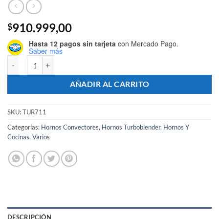
910.999,00
$
Hasta 12 pagos sin tarjeta
con Mercado Pago.
Saber más
Horno Convector Eléctrico Doble Turbina 44x32 + Base - Marca T
AÑADIR AL CARRITO
SKU:
TUR711
Categorías:
Hornos Convectores
,
Hornos Turboblender
,
Hornos Y
Cocinas
,
Varios
DESCRIPCIÓN