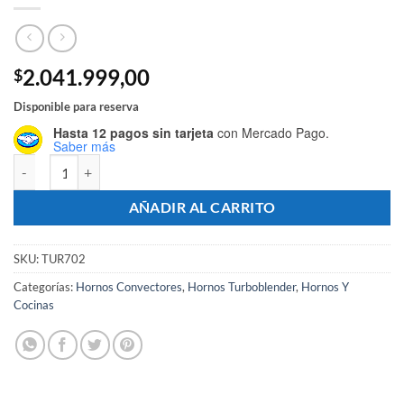
2.041.999,00
$
Disponible para reserva
Hasta 12 pagos sin tarjeta
con Mercado Pago.
Saber más
Horno Convector 4 Bandejas 60x40 c/ Humidificador y Grill + Base -
AÑADIR AL CARRITO
SKU:
TUR702
Categorías:
Hornos Convectores
,
Hornos Turboblender
,
Hornos Y
Cocinas